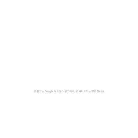
본 광고는 Google 애드센스 광고이며, 본 사이트와는 무관합니다.