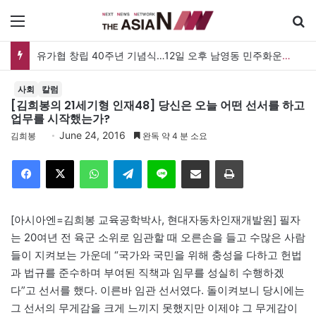
메뉴
유가협 창립 40주년 기념식…12일 오후 남영동 민주화운동기념관
사회
칼럼
[김희봉의 21세기형 인재48] 당신은 오늘 어떤 선서를 하고
업무를 시작했는가?
June 24, 2016
김희봉
완독 약 4 분 소요
Facebook
X
WhatsApp
Telegram
Line
이메일
인쇄
[아시아엔=김희봉 교육공학박사, 현대자동차인재개발원] 필자
는 20여년 전 육군 소위로 임관할 때 오른손을 들고 수많은 사람
들이 지켜보는 가운데 “국가와 국민을 위해 충성을 다하고 헌법
과 법규를 준수하며 부여된 직책과 임무를 성실히 수행하겠
다”고 선서를 했다. 이른바 임관 선서였다. 돌이켜보니 당시에는
그 선서의 무게감을 크게 느끼지 못했지만 이제야 그 무게감이