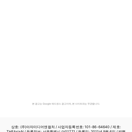
본 광고는 Google 애드센스 광고이며, 본 사이트와는 무관합니다.
상호: (주)아자미디어앤컬처 /
사업자등록번호: 101-86-64640
/ 제호:
THEAsiaN / 등록정보: 서울특별시 아01771 / 등록일: 2011년 9월 6일 / 발행