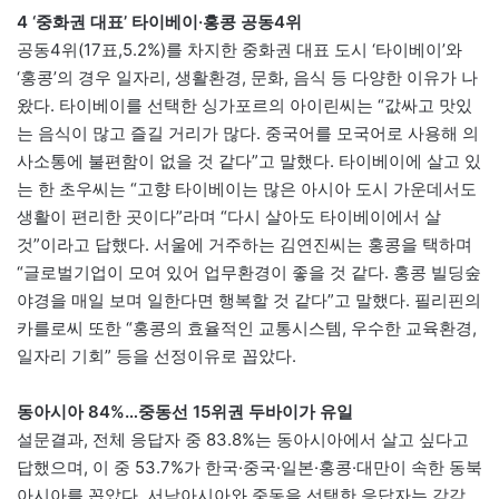
4 ‘중화권 대표’ 타이베이·홍콩 공동4위
공동4위(17표,5.2%)를 차지한 중화권 대표 도시 ‘타이베이’와
‘홍콩’의 경우 일자리, 생활환경, 문화, 음식 등 다양한 이유가 나
왔다. 타이베이를 선택한 싱가포르의 아이린씨는 “값싸고 맛있
는 음식이 많고 즐길 거리가 많다. 중국어를 모국어로 사용해 의
사소통에 불편함이 없을 것 같다”고 말했다. 타이베이에 살고 있
는 한 초우씨는 “고향 타이베이는 많은 아시아 도시 가운데서도
생활이 편리한 곳이다”라며 “다시 살아도 타이베이에서 살
것”이라고 답했다. 서울에 거주하는 김연진씨는 홍콩을 택하며
“글로벌기업이 모여 있어 업무환경이 좋을 것 같다. 홍콩 빌딩숲
야경을 매일 보며 일한다면 행복할 것 같다”고 말했다. 필리핀의
카를로씨 또한 “홍콩의 효율적인 교통시스템, 우수한 교육환경,
일자리 기회” 등을 선정이유로 꼽았다.
동아시아 84%…중동선 15위권 두바이가 유일
설문결과, 전체 응답자 중 83.8%는 동아시아에서 살고 싶다고
답했으며, 이 중 53.7%가 한국·중국·일본·홍콩·대만이 속한 동북
아시아를 꼽았다. 서남아시아와 중동을 선택한 응답자는 각각