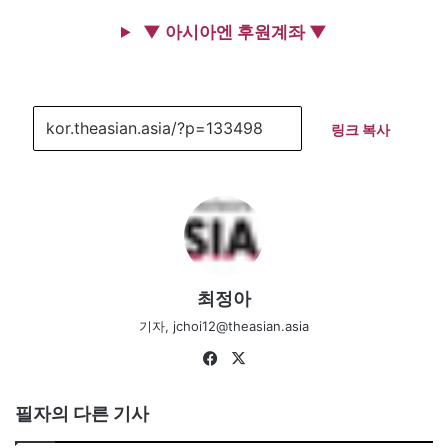
▼ 아시아엔 후원계좌 ▼
링크 복사
최정아
기자, jchoi12@theasian.asia
Fa
X
ce
bo
필자의 다른 기사
ok