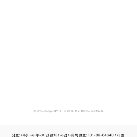
본 광고는 Google 애드센스 광고이며, 본 사이트와는 무관합니다.
상호: (주)아자미디어앤컬처 /
사업자등록번호: 101-86-64640
/ 제호: