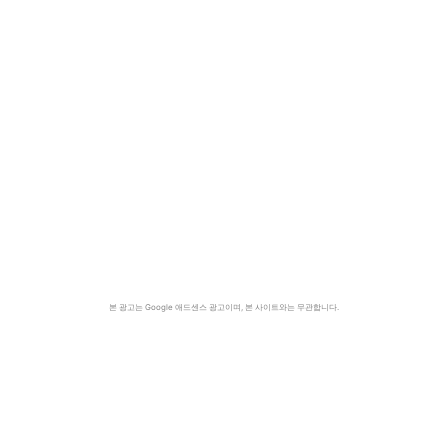
본 광고는 Google 애드센스 광고이며, 본 사이트와는 무관합니다.