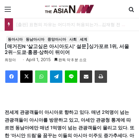
메뉴
[출판] 표현의 자유는 어디까지 허용되는가…김재형 전 대법관 ‘언론과 인격권’
동아시아
동남아시아
중앙아시아
사회
세계
[매거진N ‘살고싶은 아시아도시’ 설문]싱가포르 1위, 서울
2위···도쿄·홍콩·상하이 뒤이어
April 1, 2015
최정아
완독 약 8 분 소요
Facebook
X
WhatsApp
Telegram
Line
이메일
인쇄
전세계 관광객들이 아시아로 향하고 있다. 매년 2억명이 넘는
관광객들이 아시아를 방문하고 있고, 아세안 관광청 통계에 따
르면 동남아에만 매년 1억명이 넘는 관광객들이 몰리고 있다. 또
한 ‘아시안 드림’을 꿈꾸는 이들의 아시아 이주도 증가추세다. 아