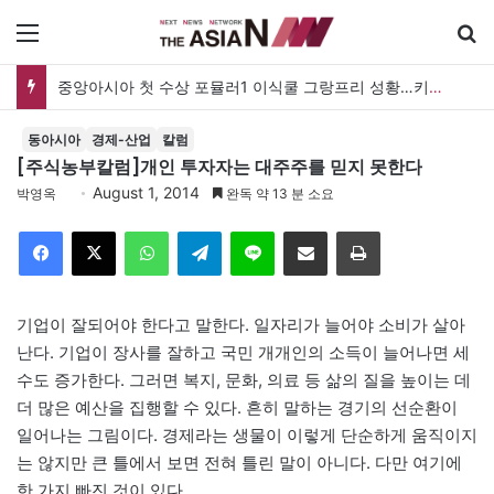
메뉴
중앙아시아 첫 수상 포뮬러1 이식쿨 그랑프리 성황…키르기스스탄, 대회 연례화 추진
동아시아
경제-산업
칼럼
[주식농부칼럼]개인 투자자는 대주주를 믿지 못한다
August 1, 2014
박영옥
완독 약 13 분 소요
Facebook
X
WhatsApp
Telegram
Line
이메일
인쇄
기업이 잘되어야 한다고 말한다. 일자리가 늘어야 소비가 살아
난다. 기업이 장사를 잘하고 국민 개개인의 소득이 늘어나면 세
수도 증가한다. 그러면 복지, 문화, 의료 등 삶의 질을 높이는 데
더 많은 예산을 집행할 수 있다. 흔히 말하는 경기의 선순환이
일어나는 그림이다. 경제라는 생물이 이렇게 단순하게 움직이지
는 않지만 큰 틀에서 보면 전혀 틀린 말이 아니다. 다만 여기에
한 가지 빠진 것이 있다.