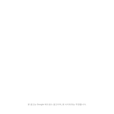
본 광고는 Google 애드센스 광고이며, 본 사이트와는 무관합니다.