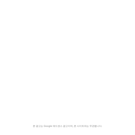
본 광고는 Google 애드센스 광고이며, 본 사이트와는 무관합니다.