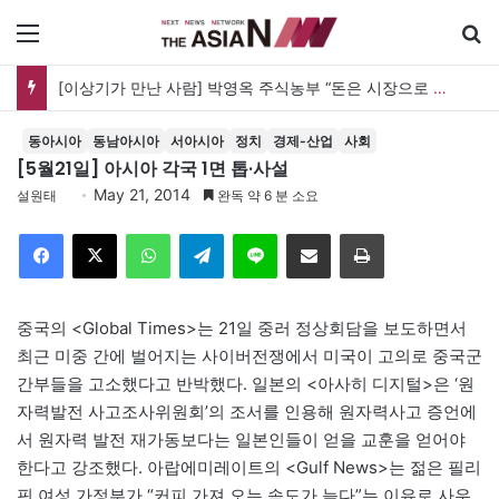
메뉴
[이상기가 만난 사람] 박영옥 주식농부 “돈은 시장으로 갔지만, 투자는 사라지고 거래만 남았다”
동아시아
동남아시아
서아시아
정치
경제-산업
사회
[5월21일] 아시아 각국 1면 톱·사설
May 21, 2014
설원태
완독 약 6 분 소요
Facebook
X
WhatsApp
Telegram
Line
이메일
인쇄
중국의 <Global Times>는 21일 중러 정상회담을 보도하면서
최근 미중 간에 벌어지는 사이버전쟁에서 미국이 고의로 중국군
간부들을 고소했다고 반박했다. 일본의 <아사히 디지털>은 ‘원
자력발전 사고조사위원회’의 조서를 인용해 원자력사고 증언에
서 원자력 발전 재가동보다는 일본인들이 얻을 교훈을 얻어야
한다고 강조했다. 아랍에미레이트의 <Gulf News>는 젊은 필리
핀 여성 가정부가 “커피 가져 오는 속도가 늦다”는 이유로 사우