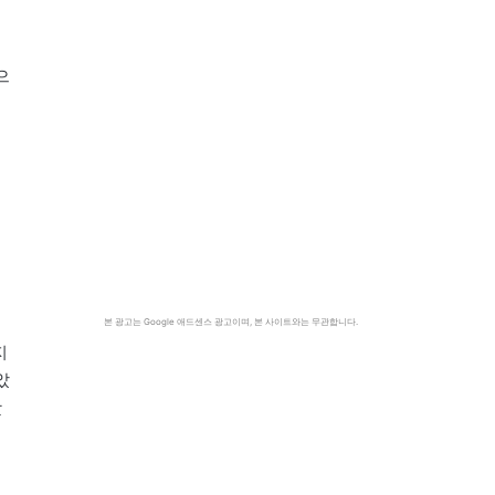
치
으
본 광고는 Google 애드센스 광고이며, 본 사이트와는 무관합니다.
지
았
왔