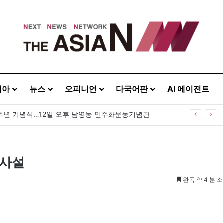
시아
뉴스
오피니언
다국어판
AI 에이전트
[아시아라운드업 20260807] 미얀마 대통령, 태국과 정상회담…아세안 관계개선 모색
·사설
완독 약 4 분 