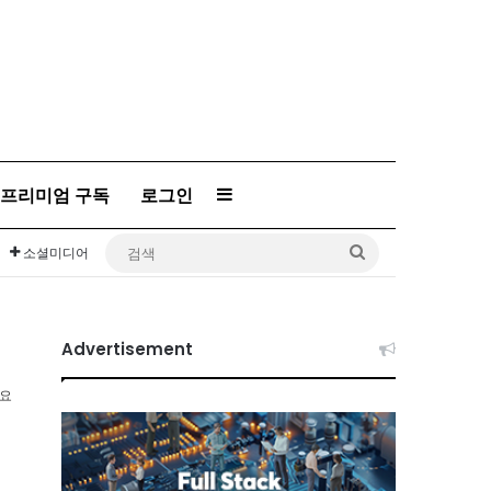
프리미엄 구독
로그인
Sidebar
검
소셜미디어
색
Advertisement
소요