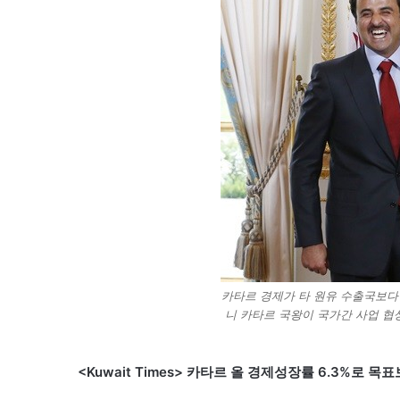
카타르 경제가 타 원유 수출국보다 
니 카타르 국왕이 국가간 사업 협
<Kuwait Times> 카타르 올 경제성장률 6.3%로 목표