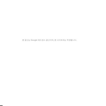
본 광고는 Google 애드센스 광고이며, 본 사이트와는 무관합니다.