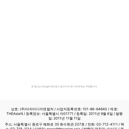
본 광고는 Google 애드센스 광고이며, 본 사이트와는 무관합니다.
상호: (주)아자미디어앤컬처 /
사업자등록번호: 101-86-64640
/ 제호:
THEAsiaN / 등록정보: 서울특별시 아01771 / 등록일: 2011년 9월 6일 / 발행
일: 2011년 11월 11일
주소: 서울특별시 종로구 혜화로 35 화수회관 207호 / 전화: 02-712-4111 /
팩
스: 02-718-1114
/ 이메일: news@theasian.asia / 발행인·편집인: 이상기 / 청