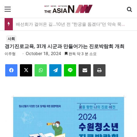
메뉴
배선희가 걸어온 길…10년 전 “한궁을 돕겠다”던 약속 묵묵히 실천
사회
경기진로교육, 31개 시군과 만들어가는 진로박람회 개최
October 18, 2024
이주형
완독 약 3 분 소요
Facebook
X
WhatsApp
Telegram
Line
이메일
인쇄