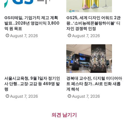
GS리테일, 기업가치 제고 계획
GS25, 세계 디자인 어워드 2관
발표…2028년 영업이익 3,800
왕…‘소비뇽레몬블랑하이볼’ 디
억 원 목표
자인 경쟁력 인정
August 7, 2026
August 7, 2026
서울시교육청, 9월 1일자 정기인
경복대 교수진, 디지털 미디어아
사 단행…교장·교감 등 469명 발
트 페스타 참가…AI로 민화 새롭
령
게 해석
August 7, 2026
August 7, 2026
의견 남기기