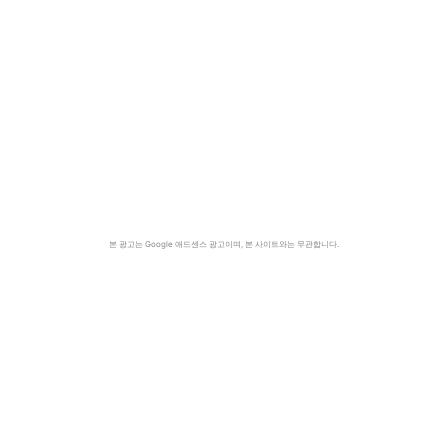
본 광고는 Google 애드센스 광고이며, 본 사이트와는 무관합니다.