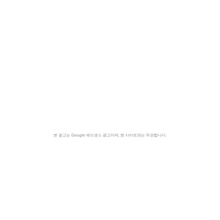
본 광고는 Google 애드센스 광고이며, 본 사이트와는 무관합니다.