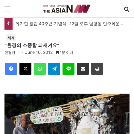
메뉴
유가협 창립 40주년 기념식…12일 오후 남영동 민주화운동기념관
세계
“환경의 소중함 되새겨요”
June 10, 2012
민경찬
1분 이내
Facebook
X
WhatsApp
Telegram
Line
이메일
인쇄