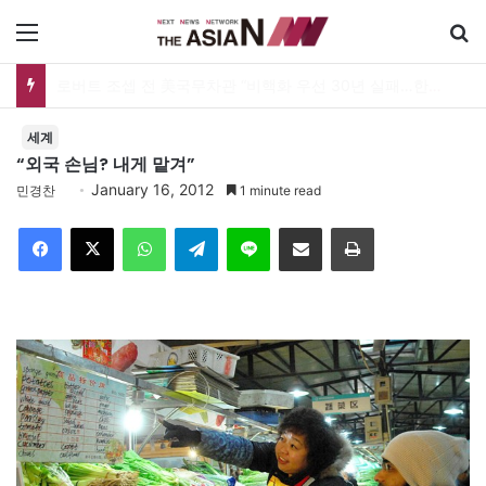
메뉴
로버트 조셉 전 美국무차관 “비핵화 우선 30년 실패…한미동맹 최종목표 ‘자유통일한국’으로”
세계
“외국 손님? 내게 맡겨”
January 16, 2012
민경찬
1 minute read
Facebook
X
WhatsApp
Telegram
Line
이메일
인쇄