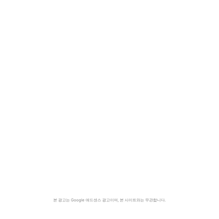
본 광고는 Google 애드센스 광고이며, 본 사이트와는 무관합니다.