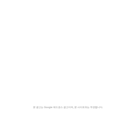
본 광고는 Google 애드센스 광고이며, 본 사이트와는 무관합니다.