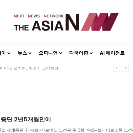
시아
뉴스
오피니언
다국어판
AI 에이전트
0주년 기념식…12일 오후 남영동 민주화운동기념관
·중단 2년5개월만에
일 재개통된다. 속초~자르비노 노선은 주 2회, 속초~블라디보스톡 노선