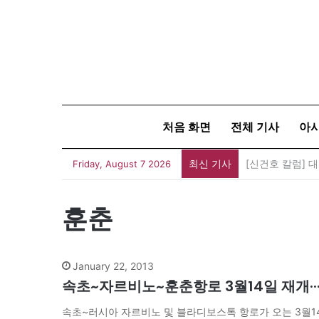
처음 화면
전체 기사
아
최신 기사
유가협 창립 4
Friday, August 7 2026
훈춘
January 22, 2013
속초~자르비노~훈춘항로 3월14일 재개··
속초~러시아 자르비노 및 블라디보스톡 항로가 오는 3월14