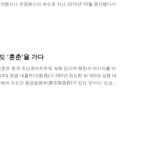
시작했으나 운영회사의 부도로 지난 2010년 10월 중단됐다가
 ‘훈춘’을 가다
 훈춘은 중국 조선족자치주에 속해 있으며 북한과 러시아를 마
대 문왕 대흠무(大欽茂)가 785년 천도한 뒤 제5대 성왕 대
발해의 수도인 동경용원부(東京龍原府)가 있던 곳이다. 도성
팔련성촌(三家子鄕 八連城村)이다. 이곳을 동경용원부로 추정