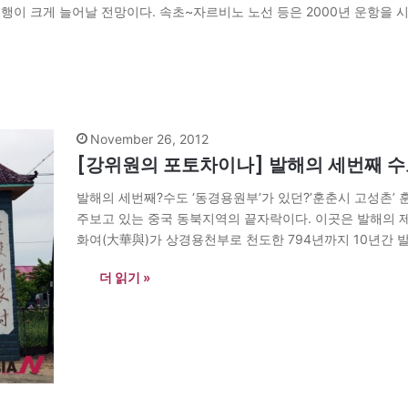
통행이 크게 늘어날 전망이다. 속초~자르비노 노선 등은 2000년 운항을 
November 26, 2012
[강위원의 포토차이나] 발해의 세번째 수도
발해의 세번째?수도 ‘동경용원부’가 있던?’훈춘시 고성촌’
주보고 있는 중국 동북지역의 끝자락이다. 이곳은 발해의 제3
화여(大華與)가 상경용천부로 천도한 794년까지 10년간 
으로 추정되는 팔련성의 주소는 길림성 훈춘시 삼가자향 
더 읽기 »
한 근거는…