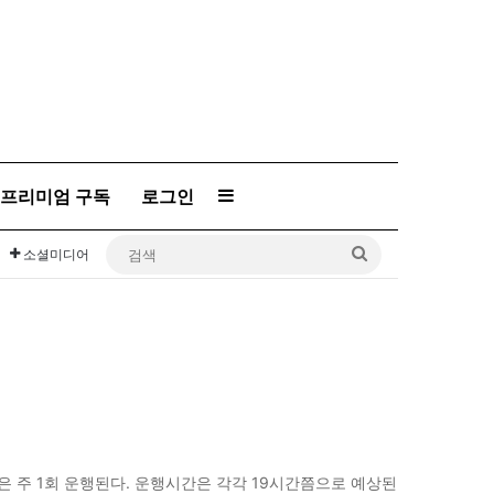
프리미엄 구독
로그인
Sidebar
검
소셜미디어
색
은 주 1회 운행된다. 운행시간은 각각 19시간쯤으로 예상된