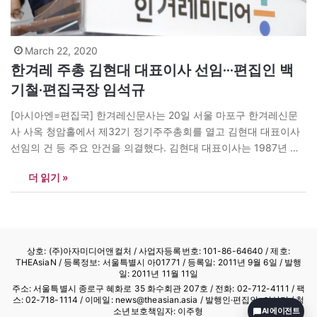
March 22, 2020
한겨레 주총 김현대 대표이사 선임···편집인 백
기철·편집국장 임석규
[아시아엔=편집국] 한겨레신문사는 20일 서울 마포구 한겨레신문
사 사옥 청암홀에서 제32기 정기주주총회를 열고 김현대 대표이사
선임의 건 등 주요 안건을 의결했다. 김현대 대표이사는 1987년 한
겨레신문에 입사해 기동취재팀장, 법조팀장, 경제부 증권팀장, 사건
더 읽기 »
총괄팀장 등을 거쳤으며, 전략기획실장, 미디어사업단장, 미디어사
업기획부장, 출판국장 등을 역임했다. 대표이사 임기는 3년이다. 한
겨레신문사는 이날 주주총회에서 창사 이래 처음으로 1주당 배당금
250원을 주주들에게…
상호: (주)아자미디어앤컬처 /
사업자등록번호: 101-86-64640
/ 제호:
THEAsiaN / 등록정보: 서울특별시 아01771 / 등록일: 2011년 9월 6일 / 발행
일: 2011년 11월 11일
주소: 서울특별시 종로구 혜화로 35 화수회관 207호 / 전화: 02-712-4111 /
팩
스: 02-718-1114
/ 이메일: news@theasian.asia / 발행인·편집인: 이상기 / 청
소년보호책임자: 이주형
AI 에이전트