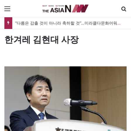
메뉴
“다름은 감출 것이 아니라 축하할 것”…미라클다문화어워드가 그리는 ‘공존’의 미래
한겨레 김현대 사장