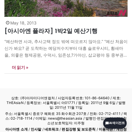
May 18, 2013
[아시아엔 플라자] 1박2일 예산기행
“예산하면 사과, 추사고택 정도 밖에 떠오르지 않아요.” “예산 처음이
신가 봐요? 곧 도착하는 예당저수지부터 대흥 슬로우시티, 황새마
을, 의좋은 형제공원, 수덕사, 임존성,?가야산, 삽교평야 등 중부권에
선 알아주는 명소가 예산에 다 있어요” 아시아기자협회와 아시아엔
더 읽기 »
(The AsiaN)?일행을 맞이한 예산군?녹색관광과 이혜정씨의 설명이
다. 주니어 아자 외국인?유학생 등 협회 일행은 10~11일 충절의 고
장 예산군을 다녀왔다. 예산은 충남 북서부지역 중간에…
상호: (주)아자미디어앤컬처 /
사업자등록번호: 101-86-64640
/ 제호:
THEAsiaN / 등록정보: 서울특별시 아01771 / 등록일: 2011년 9월 6일 / 발행
일: 2011년 11월 11일
주소: 서울특별시 종로구 혜화로 35 화수회관 207호 / 전화: 02-712-4111 /
팩
스: 02-718-1114
/ 이메일: news@theasian.asia / 발행인·편집인: 이상기 / 청
소년보호책임자: 이주형
AI 에이전트
아시아엔 소개
/
인사말
/
네트워크
/
편집강령 및 보도준칙
/
이용약관
/
개인정