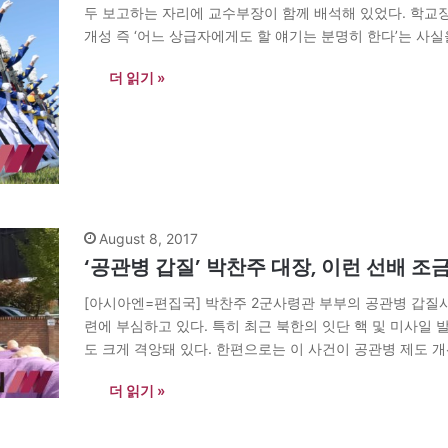
두 보고하는 자리에 교수부장이 함께 배석해 있었다. 학교
개성 즉 ‘어느 상급자에게도 할 얘기는 분명히 한다’는 사
절 교수부 교관으로 갓 부임했던…
더 읽기 »
August 8, 2017
‘공관병 갑질’ 박찬주 대장, 이런 선배 
[아시아엔=편집국] 박찬주 2군사령관 부부의 공관병 갑질
련에 부심하고 있다. 특히 최근 북한의 잇단 핵 및 미사일
도 크게 격앙돼 있다. 한편으로는 이 사건이 공관병 제도 개
주일…
더 읽기 »