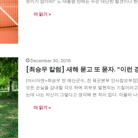
보이가 없더라!” 노 대통령 딴에는 무슨 대단한 발견이나 한
테니스 칠…
더 읽기 »
December 30, 2016
[최승우 칼럼] 새해 묻고 또 묻자. “이런 
[아시아엔=최승우 전 예산군수, 전 육군본부 인사참모부장
모든 손실을 감내할 각오 하에 외부로 발현되는 기질이라고 
는데 나는 자신이 그렇다고 생각해 본 적이 없다. 아울러 
한 집착은 매우 컸다.…
더 읽기 »