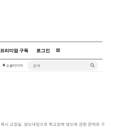
프리미엄 구독
로그인
Sidebar
검
소셜미디어
색
여름 육사 교장실. 생도대장으로 학교장께 생도에 관한 문제로 구