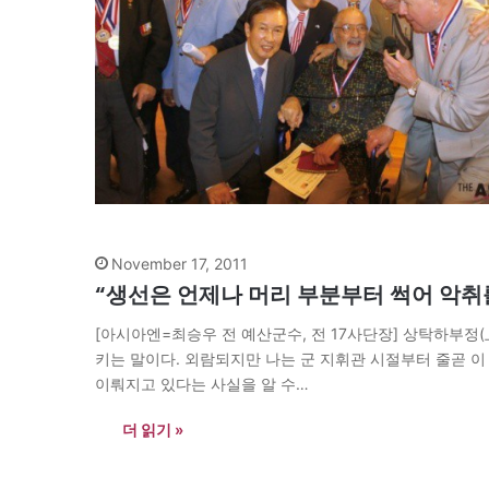
November 17, 2011
“생선은 언제나 머리 부분부터 썩어 악취
[아시아엔=최승우 전 예산군수, 전 17사단장] 상탁하부정
키는 말이다. 외람되지만 나는 군 지휘관 시절부터 줄곧 이 말
이뤄지고 있다는 사실을 알 수…
더 읽기 »