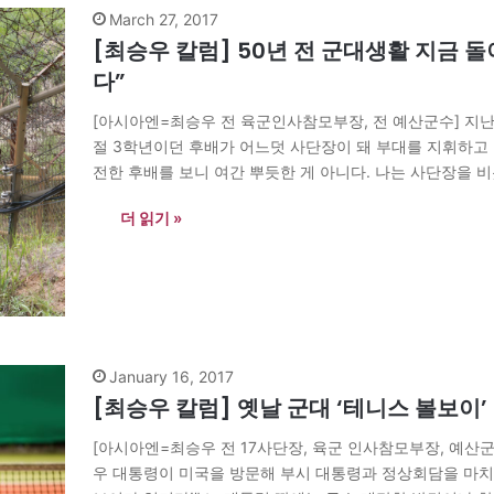
March 27, 2017
[최승우 칼럼] 50년 전 군대생활 지금 돌
다”
[아시아엔=최승우 전 육군인사참모부장, 전 예산군수] 지난 
절 3학년이던 후배가 어느덧 사단장이 돼 부대를 지휘하고 
전한 후배를 보니 여간 뿌듯한 게 아니다. 나는 사단장을 
탬이 되길 진심으로…
더 읽기 »
January 16, 2017
[최승우 칼럼] 옛날 군대 ‘테니스 볼보이’
[아시아엔=최승우 전 17사단장, 육군 인사참모부장, 예산군수
우 대통령이 미국을 방문해 부시 대통령과 정상회담을 마치고