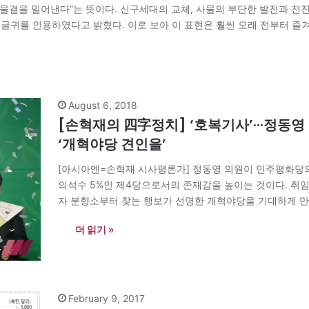
 앞물결을 밀어낸다”는 뜻이다. 신구세대의 교체, 사물의 부단한 발전과 전진을
 글귀를 인용하였다고 밝혔다. 이로 보아 이 표현은 훨씬 오래 전부터 즐
August 6, 2018
[손혁재의 四字정치] ‘호복기사’···정동
‘개혁야당 견인을’
[아시아엔=손혁재 시사평론가] 정동영 의원이 민주평화당의
의석수 5%인 제4당으로서의 존재감을 높이는 것이다. 취
자 분향소부터 찾는 행보가 선명한 개혁야당을 기대하게 만
선의 물꼬를 틀기를 기대한다. * 호복기사(胡服騎射 ‘호복
더 읽기 »
February 9, 2017