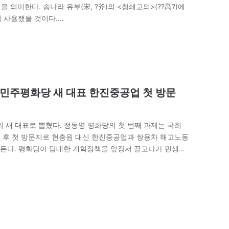
 의미한다. 송나라 유부(宋, ?斧)의 <청쇄고의>(??高?)에
겨 사용했을 것이다.…
영 민주평화당 새 대표 한진중공업 첫 방문
 새 대표로 뽑혔다. 정동영 평화당의 첫 번째 과제는 국회
임 후 첫 방문지로 현충원 대신 한진중공업과 쌍용차 해고노동
든다. 평화당이 담대한 개혁정책을 앞장서 끌고나가 민생우
胡服’의 뜻새김은 ‘오랑캐의…