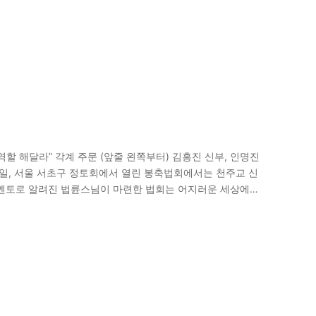
할 해달라” 각계 주문 (앞줄 왼쪽부터) 김홍진 신부, 인명진
탄신일, 서울 서초구 정토회에서 열린 봉축법회에서는 천주교 신
 멘토로 알려진 법륜스님이 마련한 법회는 어지러운 세상에서
에서 인사말하는…