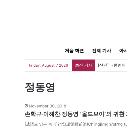
처음 화면
전체 기사
아
최신 기사
[신간] 대통령의
Friday, August 7 2026
정동영
November 30, 2018
손학규·이해찬·정동영 ‘올드보이’의 귀환 
[成語로 읽는 중국]?“?江后浪推前浪(Ch?ngji?ngh?ul?ng