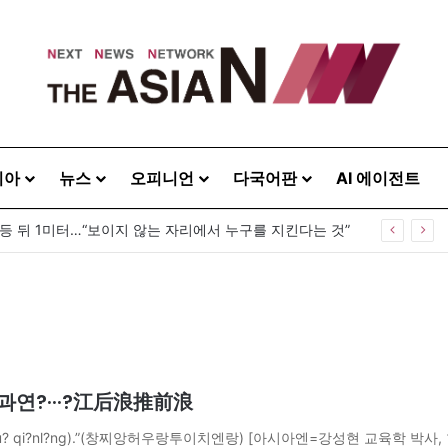
시아
뉴스
오피니언
다국어판
AI 에이전트
 등 뒤 1미터…“보이지 않는 자리에서 누구를 지킨다는 것”
과연?···?江后浪推前浪
 tu? qi?nl?ng).”(창찌앙허우랑투이치엔랑) [아시아엔=강성현 교육학 박사, 현