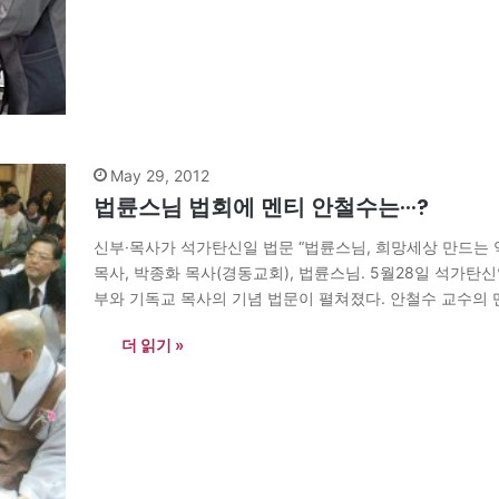
May 29, 2012
법륜스님 법회에 멘티 안철수는···?
신부·목사가 석가탄신일 법문 “법륜스님, 희망세상 만드는 역
목사, 박종화 목사(경동교회), 법륜스님. 5월28일 석가
부와 기독교 목사의 기념 법문이 펼쳐졌다. 안철수 교수의
어떻게 화합이 가능한 지를 보여주는 자리였다. 봉축법회
더 읽기 »