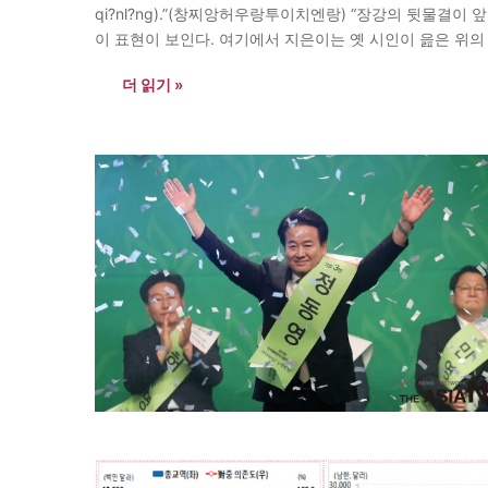
qi?nl?ng).”(창찌앙허우랑투이치엔랑) “장강의 뒷물결이
이 표현이 보인다. 여기에서 지은이는 옛 시인이 읊은 위의
더 읽기 »