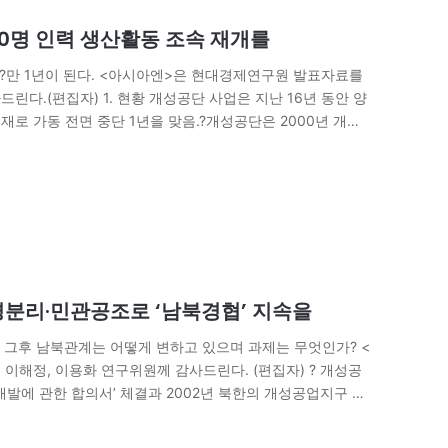
00명 인력 생산활동 조속 재개를
?만 1년이 된다. <아시아엔>은 현대경제연구원 발표자료를
린다.(편집자) 1. 현황 개성공단 사업은 지난 16년 동안 양
재로 가동 전면 중단 1년을 맞음.?개성공단은 2000년 개성
이…
경분리·민관공조로 ‘남북경협’ 지속을
. 그후 남북관계는 어떻게 변하고 있으며 과제는 무엇인가? <
해정, 이용화 연구위원께 감사드린다. (편집자) ? 개성공
 개발에 관한 합의서’ 체결과 2002년 북한의 개성공업지구 지
단 누적 생산액은 5.2억…