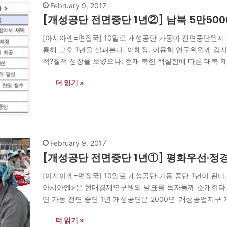
February 9, 2017
[개성공단 전면중단 1년②] 남북 5만50
[아시아엔=편집국] 10일로 개성공단 가동이 전면중단된지 
통해 그후 1년을 살펴본다. 이해정, 이용화 연구위원께 감사드
적?질적 성장을 보였으나, 현재 북한 핵실험에 따른 대북 제
공단 개발 합의서 채택 이후, 55,000여 명의 남북한 인력
더 읽기 »
February 9, 2017
[개성공단 전면중단 1년①] 평화우선·정
[아시아엔=편집국] 10일로 개성공단 가동 중단 1년이 된다
아시아엔>은 현대경제연구원의 발표를 독자들께 소개한다. 이
단 가동 전면 중단 1년 개성공단은 2000년 ‘개성공업지구
정을 계기로 사업이 본격화되었다. 2015년 1~11월 개성공
더 읽기 »