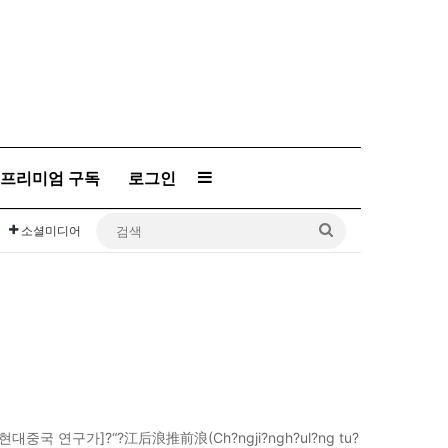
프리미엄 구독
로그인
Sidebar
검
소셜미디어
색
대중국 연구가]?“?江后浪推前浪(Ch?ngji?ngh?ul?ng tu?