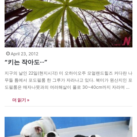
April 23, 2012
“키는 작아도···”
지구의 날인 22일(현지시각) 미 오하이오주 모얼랜드힐즈 커다란 나
무들 틈에서 포도필룸 한 그루가 자라나고 있다. 북미가 원산지인 포
도필룸은 매자나뭇과의 여러해살이 풀로 30~40cm까지 자라며 방
패 모양의 잎은 잎자루가 길고 여러 갈래로 갈라진다. 봄에 흰 꽃이
더 읽기 »
밑을 향해 피고 열매는 노랗게 익는다. 뿌리줄기에서 수지를 채취해
약용한다. <AP/> news@theasian.asia