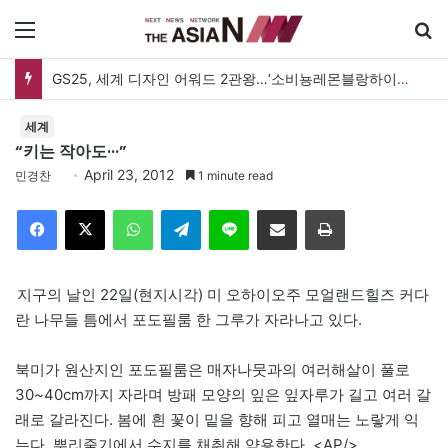
메뉴
GS25, 세계 디자인 어워드 2관왕…‘소비뇽레몬블랑하이볼’ 디자인 경쟁력 인정
세계
“키는 작아도···”
April 23, 2012
민경찬
1 minute read
Facebook
X
WhatsApp
Telegram
Line
이메일
인쇄
지구의 날인 22일(현지시각) 미 오하이오주 모얼랜드힐즈 커다
란 나무들 틈에서 포도필룸 한 그루가 자라나고 있다.
북미가 원산지인 포도필룸은 매자나뭇과의 여러해살이 풀로
30~40cm까지 자라며 방패 모양의 잎은 잎자루가 길고 여러 갈
래로 갈라진다. 봄에 흰 꽃이 밑을 향해 피고 열매는 노랗게 익
는다. 뿌리줄기에서 수지를 채취해 약용한다. <AP/>