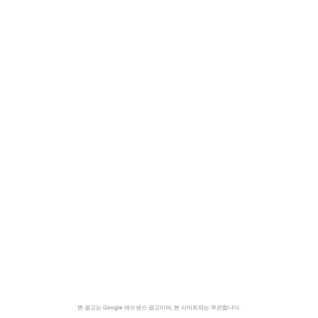
본 광고는 Google 애드센스 광고이며, 본 사이트와는 무관합니다.