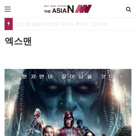
메뉴
유가협 창립 40주년 기념식…12일 오후 남영동 민주화운동기념관
엑스맨