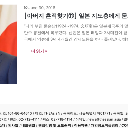
June 30, 2018
[아버지 흔적찾기⑪] 일본 지도층에게 
“나의 부친 문순남(1924~1974, 文順南)은 일본제국주
만주 봉천에서 복무했다. 선친은 일본 패망과 2차대전이 
국에서 억류돼 3년 4개월간 강제노동을 하다 풀려났다. 해
내몰리며 기약 없는 ‘지옥생활’을 한 것이다.”?…
더 읽기 »
: 101-86-64640
/ 제호: THEAsiaN / 등록정보: 서울특별시 아01771 / 등록일: 20
/ 전화: 02-712-4111 /
팩스: 02-718-1114
/ 이메일: news@theasian.asi
소개
/
인사말
/
네트워크
/
편집강령 및 보도준칙
/
이용약관
/
개인정보취급방침
/
CO