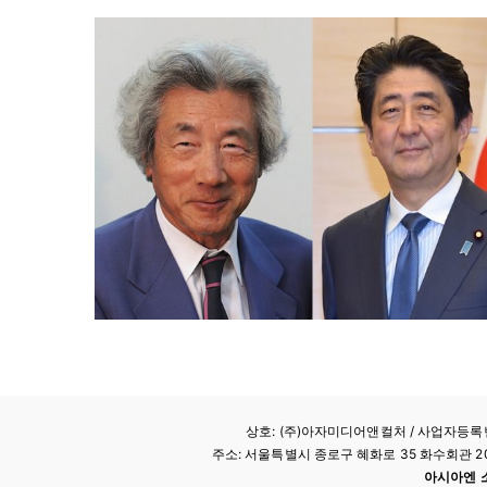
상호: (주)아자미디어앤컬처 /
사업자등록번호
주소: 서울특별시 종로구 혜화로 35 화수회관 207호 
아시아엔 