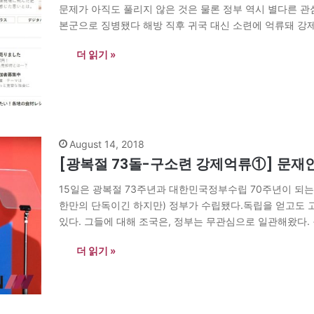
문제가 아직도 풀리지 않은 것은 물론 정부 역시 별다른 관
본군으로 징병됐다 해방 직후 귀국 대신 소련에 억류돼 강
(문순남)의 흔적을 찾아 나서며…
더 읽기 »
August 14, 2018
[광복절 73돌-구소련 강제억류①] 문재인
15일은 광복절 73주년과 대한민국정부수립 70주년이 되는 
한만의 단독이긴 하지만) 정부가 수립됐다.독립을 얻고도
있다. 그들에 대해 조국은, 정부는 무관심으로 일관해왔다.
하고 무엇이 문제였는지 살펴봤다. <편집자> [아시아엔=문
더 읽기 »