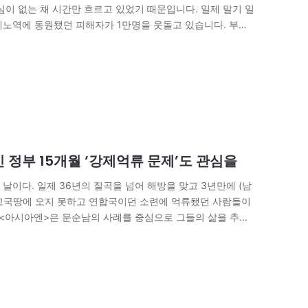
심이 없는 채 시간만 흐르고 있었기 때문입니다. 일제 말기 일
제노역에 동원됐던 피해자가 1만명을 웃돌고 있습니다. 부친
 정부 15개월 ‘강제억류 문제’도 관심을
날이다. 일제 36년의 질곡을 넘어 해방을 맞고 3년만에 (남
 고국땅에 오지 못하고 연합국이던 소련에 억류됐던 사람들이
 <아시아엔>은 문순남의 사례를 중심으로 그들의 삶을 추적
용식 ‘2차대전 후 옛소련 억류피해자’…