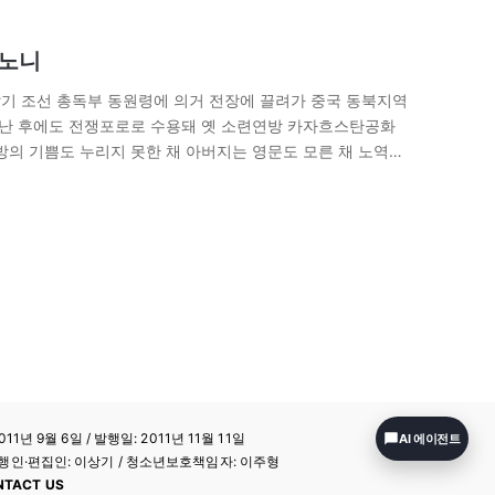
묻노니
의 말기 조선 총독부 동원령에 의거 전장에 끌려가 중국 동북지역
끝난 후에도 전쟁포로로 수용돼 옛 소련연방 카자흐스탄공화
방의 기쁨도 누리지 못한 채 아버지는 영문도 모른 채 노역에
11년 9월 6일 / 발행일: 2011년 11월 11일
AI 에이전트
a / 발행인·편집인: 이상기 / 청소년보호책임자: 이주형
NTACT US