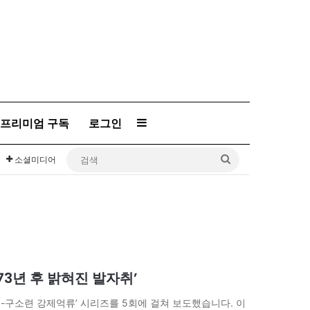
프리미엄 구독
로그인
Sidebar
검
소셜미디어
색
‘73년 후 밝혀진 발자취’
3돌-구소련 강제억류’ 시리즈를 5회에 걸쳐 보도했습니다. 이