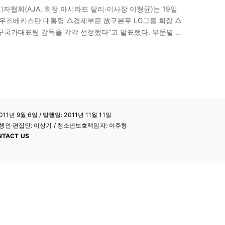
자협회(AJA, 회장 아시라프 달리·이사장 이형균)는 19일
프 우즈베키스탄 대통령 △경제부문 故구본무 LG그룹 회장 △
구국가대표팀 감독을 각각 선정했다”고 발표했다. 부문별 수
통령 2016년 12월 우즈베키스탄 대통령 취임 이후 정치범
11년 9월 6일 / 발행일: 2011년 11월 11일
a / 발행인·편집인: 이상기 / 청소년보호책임자: 이주형
NTACT US