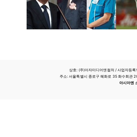
상호: (주)아자미디어앤컬처 /
사업자등록번호
주소: 서울특별시 종로구 혜화로 35 화수회관 207호 
아시아엔 