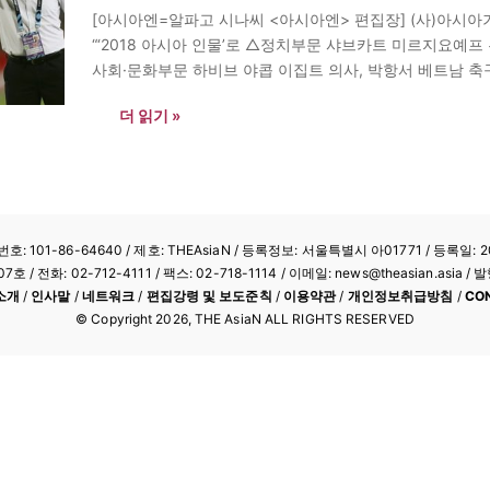
[아시아엔=알파고 시나씨 <아시아엔> 편집장] (사)아시아기
“‘2018 아시아 인물’로 △정치부문 샤브카트 미르지요예
사회·문화부문 하비브 야콥 이집트 의사, 박항서 베트남 축
상자의 공적은 다음과 같다. △미르지요예프 우즈베키스탄 대
더 읽기 »
석방·고문…
: 101-86-64640
/ 제호: THEAsiaN / 등록정보: 서울특별시 아01771 / 등록일: 20
/ 전화: 02-712-4111 /
팩스: 02-718-1114
/ 이메일: news@theasian.asi
소개
/
인사말
/
네트워크
/
편집강령 및 보도준칙
/
이용약관
/
개인정보취급방침
/
CO
© Copyright
2026
, THE AsiaN ALL RIGHTS RESERVED