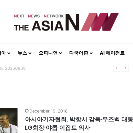
시아
뉴스
오피니언
다국어판
AI 에이전트
 20260808
December 19, 2018
아시아기자협회, 박항서 감독·우즈벡 대통령 등
LG회장·야콥 이집트 의사