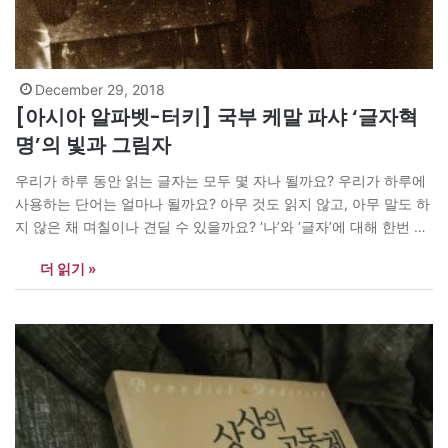
December 29, 2018
[아시아 알파벳-터키] 국부 케말 파샤 ‘글자혁
명’의 빛과 그림자
우리가 하루 동안 읽는 글자는 모두 몇 자나 될까요? 우리가 하루에
사용하는 단어는 얼마나 될까요? 아무 것도 읽지 않고, 아무 말도 하
지 않은 채 며칠이나 견딜 수 있을까요? ‘나’와 ‘글자’에 대해 한번 생
각해본 적이 있으신지요? 매거진N이 ‘알파벳’이란 보통명사로 통칭
더 읽기 »
되는 ‘글자’의 이모저모를 살펴봅니다. 이집트·파키스탄·이탈리아 그
리고 터키기자들은 무슨 얘기를 펼쳤을까요? <편집자> [아시아엔=
알파고…