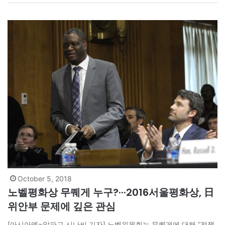
와도 바꿀 수 없다’는 셰익스피어의 고국 영국을 중심으로 하는 유럽
소설,…
October 5, 2018
노벨평화상 무퀘게 누구?···2016서울평화상, 日
위안부 문제에 깊은 관심
[아시아엔=알파고 시나씨 기자] 노벨위원회는 무퀘게에 대해 “전쟁