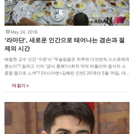
May 24, 2018
‘라마단’, 새로운 인간으로 태어나는 겸손과 절
제의 시간
배철현 교수 신간 ‘수련’서 “무슬림들은 하루에 다섯번씩 스스로에게
묻는다”? 알파고 기자 “금식 통해?사회적 약자 떠올리며 음식의 소
중함 몸으로 느껴”? [아시아엔=김혜린 인턴] 2018년 5월 16일, 대
다수 대한민국 국민들은 이날을 아주 평범하게 보냈다. 하지만 무슬
더 읽기 »
림들에게 이날은 해가 떠있는 시간 동안 의무적으로 금식하는 한달
간의 긴 여정, ‘라마단’의 시작이었다. 라마단은 ‘뜨거운/ 불로 태
운’이라는…