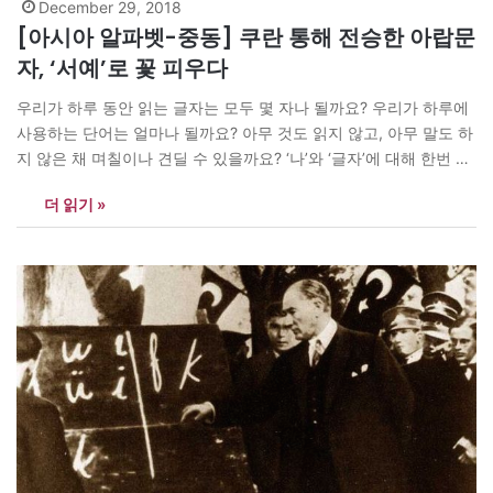
December 29, 2018
[아시아 알파벳-중동] 쿠란 통해 전승한 아랍문
자, ‘서예’로 꽃 피우다
우리가 하루 동안 읽는 글자는 모두 몇 자나 될까요? 우리가 하루에
사용하는 단어는 얼마나 될까요? 아무 것도 읽지 않고, 아무 말도 하
지 않은 채 며칠이나 견딜 수 있을까요? ‘나’와 ‘글자’에 대해 한번 생
각해본 적이 있으신지요? 매거진N이 ‘알파벳’이란 보통명사로 통칭
더 읽기 »
되는 ‘글자’의 이모저모를 살펴봅니다. 이집트·파키스탄·이탈리아 그
리고 터키기자들은 무슨 얘기를 펼쳤을까요? <편집자> [아시아엔=
아시라프…