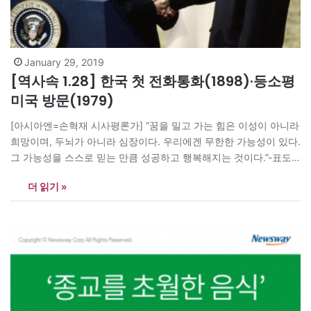
January 29, 2019
[역사속 1.28] 한국 첫 전화통화(1898)·등소평
미국 방문(1979)
[아시아엔=손혁재 시사평론가] “꿈을 밀고 가는 힘은 이성이 아니라
희망이며, 두뇌가 아니라 심장이다. 우리에겐 무한한 가능성이 있다.
그 가능성을 스스로 믿는 만큼 성공하고 행복해지는 것이다.”-표도
로 도스토옙스키 러시아의 작가 -1432(조선 세종 12) 윤회 맹사성
더 읽기 »
등 『팔도지리지』 편찬 -1898(대한제국 광무 2) 우리나라 첫 전화
통화, 한성전기회사에서 개통 — 궁내부에서 궁중과 각 아문과의 연
락을…