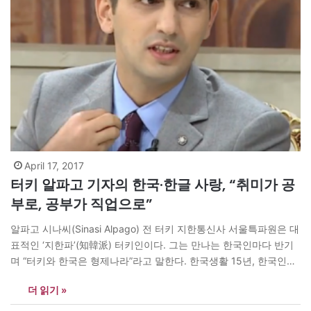
April 17, 2017
터키 알파고 기자의 한국·한글 사랑, “취미가 공
부로, 공부가 직업으로”
알파고 시나씨(Sinasi Alpago) 전 터키 지한통신사 서울특파원은 대
표적인 ‘지한파’(知韓派) 터키인이다. 그는 만나는 한국인마다 반기
며 “터키와 한국은 형제나라”라고 말한다. 한국생활 15년, 한국인을
아내로 맞이한 절반은 터키인, 절반은 한국인이나 다름없다. ‘사교육
더 읽기 »
걱정없는 세상’(공동대표 송인수 윤지희)이 최근 알파고 기자를 인
터뷰했다. <아시아엔>은 알파고 기자 인터뷰 전문을 독자들께 전한