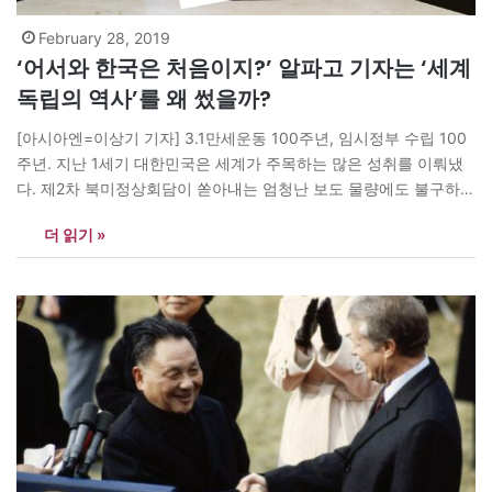
February 28, 2019
‘어서와 한국은 처음이지?’ 알파고 기자는 ‘세계
독립의 역사’를 왜 썼을까?
[아시아엔=이상기 기자] 3.1만세운동 100주년, 임시정부 수립 100
주년. 지난 1세기 대한민국은 세계가 주목하는 많은 성취를 이뤄냈
다. 제2차 북미정상회담이 쏟아내는 엄청난 보도 물량에도 불구하고
신문?방송들은 지난 100년을 틈만 나면 보여주고 있다. 올림픽경기
더 읽기 »
생중계를 보는 듯한 느낌이다. 그런데, 눈을 조금 밖으로 돌려보자.
우리는 먼나라는커녕 아니 가까운 동남아국가의 독립운동에 대해
얼마나 알고 있을까? 3.1운동이…