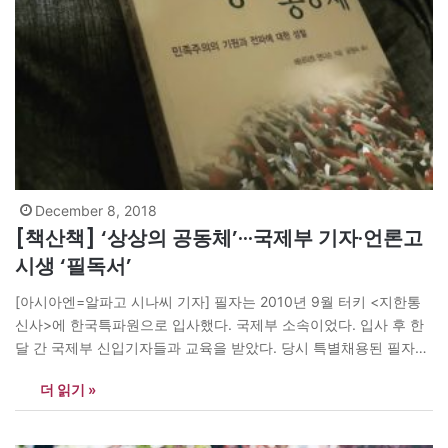
December 8, 2018
[책산책] ‘상상의 공동체’···국제부 기자·언론고
시생 ‘필독서’
[아시아엔=알파고 시나씨 기자] 필자는 2010년 9월 터키 <지한통
신사>에 한국특파원으로 입사했다. 국제부 소속이었다. 입사 후 한
달 간 국제부 신입기자들과 교육을 받았다. 당시 특별채용된 필자는
교육 이수 후 어디를 커버할 것인지 미리 정해져 있었다. 그러나 나
더 읽기 »
머지 친구들은 국제부에서 어느 지역을 맡을지 미정이었다. 왜냐하
면 그들은 본사 근무여서 보통 1~2년마다 담당 대륙 및 권역을…