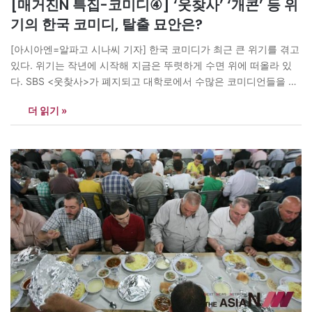
[매거진N 특집-코미디④] ‘웃찾사’ ‘개콘’ 등 위
기의 한국 코미디, 탈출 묘안은?
[아시아엔=알파고 시나씨 기자] 한국 코미디가 최근 큰 위기를 겪고
있다. 위기는 작년에 시작해 지금은 뚜렷하게 수면 위에 떠올라 있
다. SBS <웃찾사>가 폐지되고 대학로에서 수많은 코미디언들을 키
워준 ‘깔깔이패밀리’는 문을 닫았다. KBS에서 아직도 버티고 있는 <
더 읽기 »
개그콘서트>도 예전처럼 높은 시청률을 유지하지 못하고 있다. 이
분야에서 활동하고 있는 사람들은 개그시장에서 어떤 문제가 있다
는 사실을…