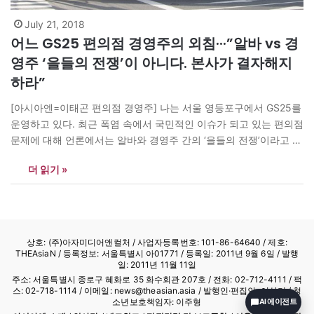
July 21, 2018
어느 GS25 편의점 경영주의 외침···”알바 vs 경
영주 ‘을들의 전쟁’이 아니다. 본사가 결자해지
하라”
[아시아엔=이태곤 편의점 경영주] 나는 서울 영등포구에서 GS25를
운영하고 있다. 최근 폭염 속에서 국민적인 이슈가 되고 있는 편의점
문제에 대해 언론에서는 알바와 경영주 간의 ‘을들의 전쟁’이라고 이
야기한다. 편의점 경영주로서 나는 절대로 그렇게 생각하지 않는다.
더 읽기 »
나뿐아니라 대다수 경영주들도 마찬가지다. 본사의 갑질은 상상 이
상이다. 최저임금이 정해지면 그 임금을 주지 않고는 알바를 고용하
지 못한다. 그래서…
상호: (주)아자미디어앤컬처 /
사업자등록번호: 101-86-64640
/ 제호:
THEAsiaN / 등록정보: 서울특별시 아01771 / 등록일: 2011년 9월 6일 / 발행
일: 2011년 11월 11일
주소: 서울특별시 종로구 혜화로 35 화수회관 207호 / 전화: 02-712-4111 /
팩
스: 02-718-1114
/ 이메일: news@theasian.asia / 발행인·편집인: 이상기 / 청
소년보호책임자: 이주형
AI 에이전트