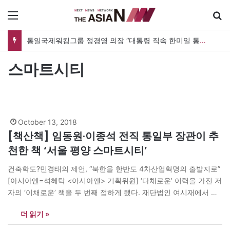
메뉴
통일국제워킹그룹 정경영 의장 “대통령 직속 한미일 통일TF 설치해 통일한국 마스터플랜을”
스마트시티
October 13, 2018
[책산책] 임동원·이종석 전직 통일부 장관이 추
천한 책 ‘서울 평양 스마트시티’
건축학도?민경태의 제언, “북한을 한반도 4차산업혁명의 출발지로”
[아시아엔=석혜탁 <아시아엔> 기획위원] ‘다채로운’ 이력을 가진 저
자의 ‘이채로운’ 책을 두 번째 접하게 됐다. 재단법인 여시재에서 한
반도미래팀장을 맡고 있는 민경태 박사는 첫 책 <서울 평양 메가시
더 읽기 »
티>에 이어 최근 <서울 평양 스마트시티>를 선보이며 북한 전문가
이자 건축학도로서 자신만의 세계관과 전문성을 유감없이 발휘했