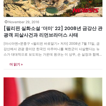
November 29, 2016
[필리핀 실화소설 ‘더미’ 22] 2008년 금강산 관
광객 피살사건과 리먼브라더스 사태
[아시아엔=문종구 <필리핀 바로알기> 저자] 2008년 7월 11일, 금
강산에서 관광 중이던 한국인 아주머니를 북한군이 사살했다는 뉴
스가 대대적으로 보도되는 가운데 원규는 이 상무, 손 실장과 함께
마닐라로 갔다. 원규가 두 사람의 마닐라 출장일정에 맞추어 여름휴
더 읽기 »
가 계획을 잡은 것이다. 애들이 아직 학기 중이어서 원규의 아내는
이번에 동행할 수 없었다. 세 사람이 자정이 다…