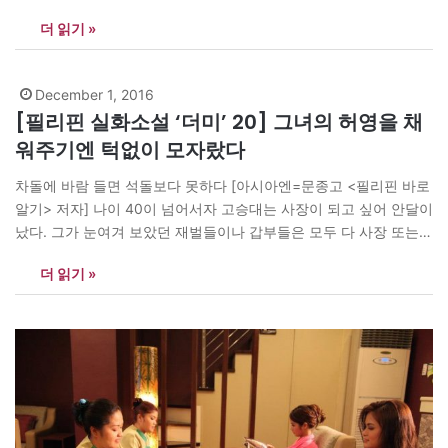
사장님의 자동차정비소를 인수하여 사업을 해보고 싶으니 도와주십
더 읽기 »
시오.” “자동차정비소를? OSC 말인가?” “네, 맞습니다. 정비 분야는
현재 있는 직원들을 그대로 쓰면 되고 제가 주력할 분야는 중고차량
수입과…
December 1, 2016
[필리핀 실화소설 ‘더미’ 20] 그녀의 허영을 채
워주기엔 턱없이 모자랐다
차돌에 바람 들면 석돌보다 못하다 [아시아엔=문종고 <필리핀 바로
알기> 저자] 나이 40이 넘어서자 고승대는 사장이 되고 싶어 안달이
났다. 그가 눈여겨 보았던 재벌들이나 갑부들은 모두 다 사장 또는
회장이었고, 그들은 탁월한 두뇌의 소유자들이라고 믿었다. 그렇기
더 읽기 »
때문에 범부들은 감히 상상도 못하는 탈법과 탈세와 온갖 불가사의
한 수완을 부릴 수 있다. 그러한 고도의 기이한…