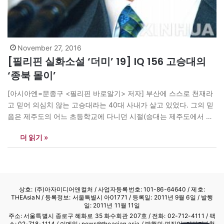
November 27, 2016
[필리핀 실화소설 ‘더미’ 19] IQ 156 고승대의
‘종북 몰이’
[아시아엔=문종구 <필리핀 바로알기> 저자] 부산에 스스로 천재라
고 믿어 의심치 않는 고승대라는 40대 사내가 살고 있었다. 그의 믿
음은 제주도의 어느 초등학교에 다니던 시절(승대는 제주도에서 태
어났고 어린 시절 그곳에서 자랐다.) 전교생을 대상으로 치른 적이
더 읽기 »
있었던 아이큐 테스트에서 156이라는 경이로운 점수를 받았던 것에
기인했다. 그때 그는 선생님들의 비상한 관심을 받았고, 많은 학생
들로부터…
상호: (주)아자미디어앤컬처 /
사업자등록번호: 101-86-64640
/ 제호:
THEAsiaN / 등록정보: 서울특별시 아01771 / 등록일: 2011년 9월 6일 / 발행
일: 2011년 11월 11일
주소: 서울특별시 종로구 혜화로 35 화수회관 207호 / 전화: 02-712-4111 /
팩
스: 02-718-1114
/ 이메일: news@theasian.asia / 발행인·편집인: 이상기 / 청