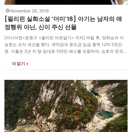
November 29, 2016
[필리핀 실화소설 ‘더미’18] 아기는 남자의 애
정행위 아닌, 신이 주신 선물
[아시아엔=문종구 <필리핀 바로알기> 저자] 며칠 후, 양희승과 이
승호는 손익 계산을 했다. 계약금과 중도금 입금 총액 12억 5천만
원. 지출은 2년 치 땅 임대료 100만 페소를 포함하여, 승호의 한국
출장경비, 단지 토목공사비용과 손님들의 호텔 숙식비용, 기타 경비
더 읽기 »
등 약 1억 5천만원이 소요되었다. “110만 불이 남았으니 승호 너는
30만 불을 가져라. 그것을…