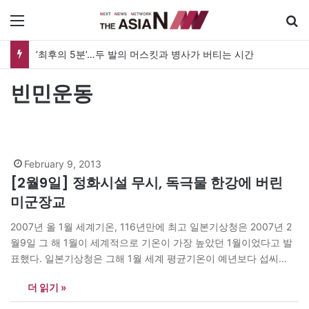
메뉴
‘최후의 5분’…두 발의 머스킷과 병사가 버티는 시간
빈민운동
February 9, 2013
[2월9일] 정화시설 무시, 독극물 한강에 버린
미군장교
2007년 올 1월 세계기온, 116년만에 최고 일본기상청은 2007년 2
월9일 그 해 1월이 세계적으로 기온이 가장 높았던 1월이었다고 발
표했다. 일본기상청은 그해 1월 세계 평균기온이 예년보다 섭씨
0.45도 상승, 지난 1891년 기상관측 이후 가장 높은 수치를 기록했
더 읽기 »
다고 밝혔다. 특히 동부 러시아와 북유럽의 기온 상승이 두드러진 것
으로 나타났다. 일본 기상청은 이산화탄소의 증가에 따른…