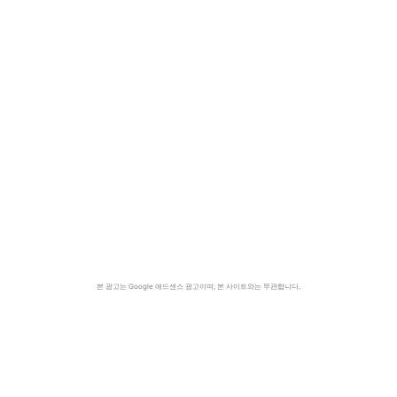
본 광고는 Google 애드센스 광고이며, 본 사이트와는 무관합니다.