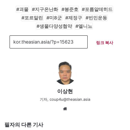
괴물
지구온난화
봉준호
포름알데히드
포르말린
미8군
제정구
빈민운동
생물다양성협약
엘니뇨
링크 복사
이상현
기자, coup4u@theasian.asia
We
bsi
te
필자의 다른 기사