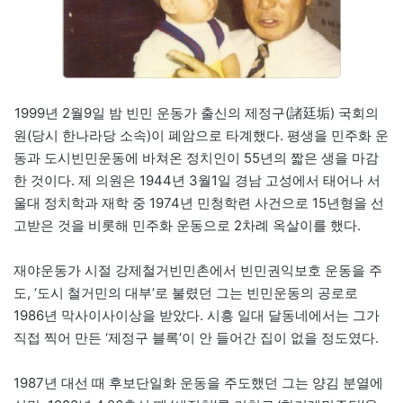
1999년 2월9일 밤 빈민 운동가 출신의 제정구(諸廷垢) 국회의
원(당시 한나라당 소속)이 폐암으로 타계했다. 평생을 민주화 운
동과 도시빈민운동에 바쳐온 정치인이 55년의 짧은 생을 마감
한 것이다. 제 의원은 1944년 3월1일 경남 고성에서 태어나 서
울대 정치학과 재학 중 1974년 민청학련 사건으로 15년형을 선
고받은 것을 비롯해 민주화 운동으로 2차례 옥살이를 했다.
재야운동가 시절 강제철거빈민촌에서 빈민권익보호 운동을 주
도, ‘도시 철거민의 대부’로 불렸던 그는 빈민운동의 공로로
1986년 막사이사이상을 받았다. 시흥 일대 달동네에서는 그가
직접 찍어 만든 ‘제정구 블록’이 안 들어간 집이 없을 정도였다.
1987년 대선 때 후보단일화 운동을 주도했던 그는 양김 분열에