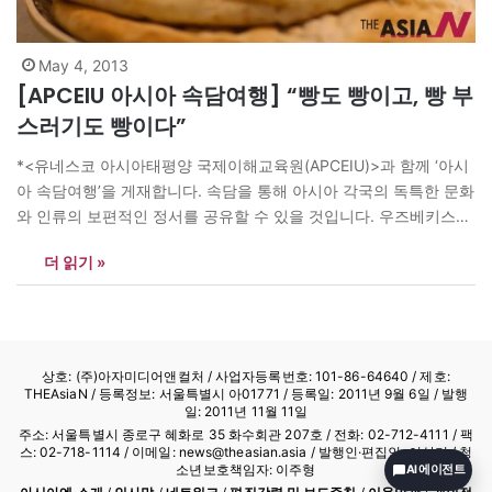
May 4, 2013
[APCEIU 아시아 속담여행] “빵도 빵이고, 빵 부
스러기도 빵이다”
*<유네스코 아시아태평양 국제이해교육원(APCEIU)>과 함께 ‘아시
아 속담여행’을 게재합니다. 속담을 통해 아시아 각국의 독특한 문화
와 인류의 보편적인 정서를 공유할 수 있을 것입니다. 우즈베키스
탄…버려야 할 빵, 쓰레기통 아닌 가축에게 ‘빵도 빵이고, 빵 부스러
더 읽기 »
기도 빵이다’(Non ham non, uvog’i ham non, 논 함 논, 우보기 함
논)라는 속담은 작은 빵 부스러기라고 해서 그것을 무시해서는 안…
상호: (주)아자미디어앤컬처 /
사업자등록번호: 101-86-64640
/ 제호:
THEAsiaN / 등록정보: 서울특별시 아01771 / 등록일: 2011년 9월 6일 / 발행
일: 2011년 11월 11일
주소: 서울특별시 종로구 혜화로 35 화수회관 207호 / 전화: 02-712-4111 /
팩
스: 02-718-1114
/ 이메일: news@theasian.asia / 발행인·편집인: 이상기 / 청
소년보호책임자: 이주형
AI 에이전트