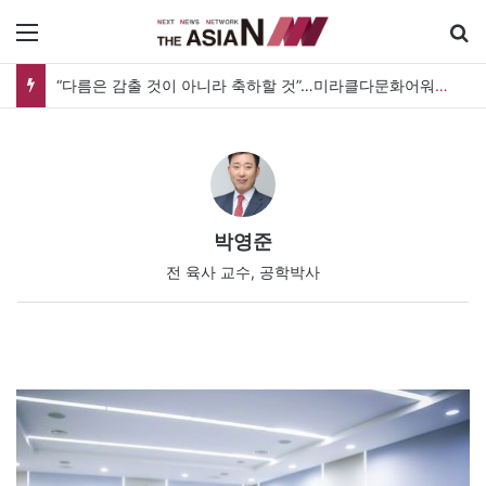
메뉴
“다름은 감출 것이 아니라 축하할 것”…미라클다문화어워드가 그리는 ‘공존’의 미래
박영준
전 육사 교수, 공학박사