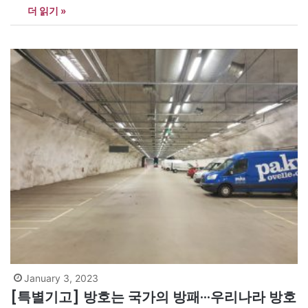
더 읽기 »
발표했다. <아시아엔>은 박 상무의 발표문을 두 차례 나눠 싣는다.
<편집자> [아시아엔=박영준 현대건설 스마트건설연구실장(상무),
전 육사교수, 토목공학 박사, 건축학 박사]…
January 3, 2023
[특별기고] 방호는 국가의 방패···우리나라 방호