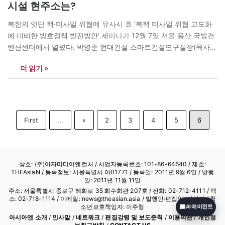
시설 현주소는?
북한의 잇단 핵·미사일 위협에 유사시 효 ‘북핵 미사일 위협 고도화
에 대비한 방호정책 발전방안’ 세미나가 12월 7일 서울 용산 국방컨
벤션센터에서 열렸다. 박영준 현대건설 스마트건설연구실장(육사
56기, 육사교수 역임)은 이날 ‘방호수준 진단 및 개선방안’을 주제로
더 읽기 »
발표했다. <아시아엔>은 박 상무의 발표문을 두 차례 나눠 싣는다.
<편집자> [아시아엔=박영준 현대건설 스마트건설연구실장(상무),
전 육사교수, 토목공학 박사, 건축학 박사]…
First
...
«
2
3
4
5
6
상호: (주)아자미디어앤컬처 /
사업자등록번호: 101-86-64640
/ 제호:
THEAsiaN / 등록정보: 서울특별시 아01771 / 등록일: 2011년 9월 6일 / 발행
일: 2011년 11월 11일
주소: 서울특별시 종로구 혜화로 35 화수회관 207호 / 전화: 02-712-4111 /
팩
스: 02-718-1114
/ 이메일: news@theasian.asia / 발행인·편집인: 이상기 / 청
소년보호책임자: 이주형
AI 에이전트
아시아엔 소개
/
인사말
/
네트워크
/
편집강령 및 보도준칙
/
이용약관
/
개인정