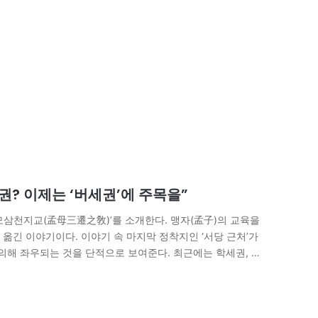
 아니다.…
권? 이제는 ‘버세권’에 주목을”
맹모삼천지교(孟母三遷之敎)’를 소개한다. 맹자(孟子)의 교육을
를 옮긴 이야기이다. 이야기 속 마지막 정착지인 ‘서당 근처’가
 의해 좌우되는 것을 단적으로 보여준다. 최근에는 학세권, 역
다. 머지않은 미래에 UAM(Urban Air Mobility, 도심
내는 ‘버세권’이 등장할 것이다. 지금까지 도시의 골격을 형성하