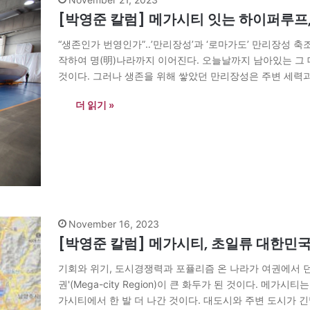
[박영준 칼럼] 메가시티 잇는 하이퍼루프
“생존인가 번영인가”‥’만리장성’과 ‘로마가도’ 만리장성 축
작하여 명(明)나라까지 이어진다. 오늘날까지 남아있는 그 
것이다. 그러나 생존을 위해 쌓았던 만리장성은 주변 세력
300년 무렵부터 로마 군단의 빠른 이동을 위해 구축한 것이
더 읽기 »
November 16, 2023
[박영준 칼럼] 메가시티, 초일류 대한민
기회와 위기, 도시경쟁력과 포퓰리즘 온 나라가 여권에서 
권'(Mega-city Region)이 큰 화두가 된 것이다. 메
가시티에서 한 발 더 나간 것이다. 대도시와 주변 도시가 