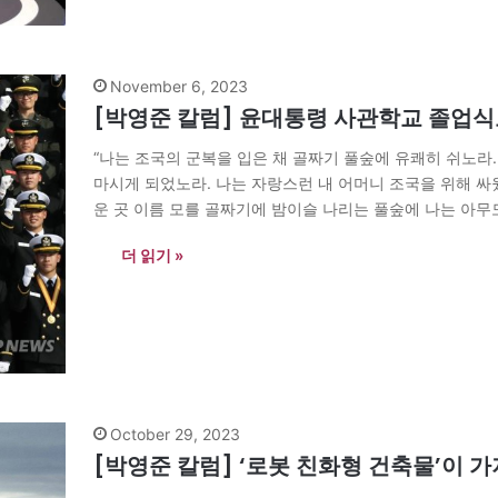
November 6, 2023
[박영준 칼럼] 윤대통령 사관학교 졸업
“나는 조국의 군복을 입은 채 골짜기 풀숲에 유쾌히 쉬노라.
마시게 되었노라. 나는 자랑스런 내 어머니 조국을 위해 싸
운 곳 이름 모를 골짜기에 밤이슬 나리는 풀숲에 나는 아
더 읽기 »
October 29, 2023
[박영준 칼럼] ‘로봇 친화형 건축물’이 