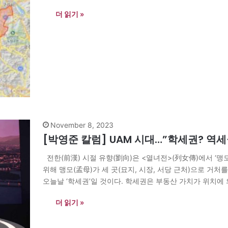
쟁력을 높인다. 거대도시권은 이번에 새로이 등장한 개념이
더 읽기 »
November 8, 2023
[박영준 칼럼] UAM 시대…”학세권? 역세
전한(前漢) 시절 유향(劉向)은 <열녀전>(列女傳)에서 ‘
위해 맹모(孟母)가 세 곳(묘지, 시장, 서당 근처)으로 거처
오늘날 ‘학세권’일 것이다. 학세권은 부동산 가치가 위치에
세권 외에 숲세권, 스세권, 병세권 등 다양한 용어들이 등장하고 있
더 읽기 »
항공교통)이 착륙하는 버티포트(Vertiport) 근처를 나타
고, 토지용도를 결정하는…