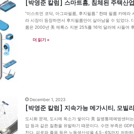
[박영준 칼럼] 스마트홈, 침체된 주택산
“이스트먼 코닥, 아그파필름, 후지필름.” 한때 필름 카메라
라 시장이 등장하면서 후지필름만이 살아남을 수 있었다. 디
름은 2000년 美 제록스 지분 25%를 16억 달러에 사들
의 인화는 계속되는 시장의 본질을 예리하게 꿰뚫었기 때문
더 읽기 »
하였다. 회사가 보유한 발전된 필름 기술에 전자, 화학 분
December 1, 2023
[박영준 칼럼] 지속가능 메가시티, 모빌
도시화 문제, 도시에 독소가 쌓이다 美 질병통제예방센터는 
압 등과 같은 질환을 유발하기 때문이다. 수면 부족은 GD
친다. 피로와 졸음 등은 노동생산성을 4.5∼6%까지 저하