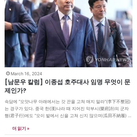
March 16, 2024
[남문우 칼럼] 이종섭 호주대사 임명 무엇이 문
제인가?
속담에 “오얏나무 아래에서는 갓 끈을 고쳐 매지 말라”(李下不整冠)
는 경구가 있다. 중국 한(漢)나라 때 지어진 악부시(樂府詩)의 군자
행(君子行)에도 “오이 밭에서 신을 고쳐 신지 않으며(瓜田不納履) 오
얏나무 아래서 관을 고쳐 쓰지 않는다(李下不整冠)”는 구절(句節)이
더 읽기 »
있다. 개인의 사생활이나 공직자의 공무수행에도 똑같이 적용되는
도리를 경계하는 격언이다. 이종섭 호주대사 임명은 누가 보아도 오