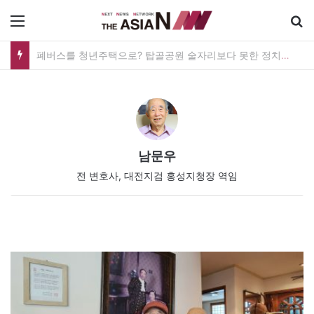
메뉴
폐버스를 청년주택으로? 탑골공원 술자리보다 못한 정치의 상상력
남문우
전 변호사, 대전지검 홍성지청장 역임