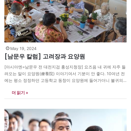
May 19, 2024
[남문우 칼럼] 고려장과 요양원
[아시아엔=남문우 전 대전지검 홍성지청장] 요즈음 내 귀에 자주 들
려오는 말이 요양원(療養院) 이야기여서 기분이 안 좋다. 10여년 전
에는 평소 정정하던 고등학교 동창이 요양원에 들어가더니 불귀의
객이 되고 말았다. 얼마 전에는 대학 동창이 한달에 1500만원의 요
더 읽기 »
양비를 내며 13년 동안 식물인간으로 누워 있다가 세상을 떠났다.
절친한 친구 부인도 4년째 식물인간으로 요양원에 누워있다. 30
년…