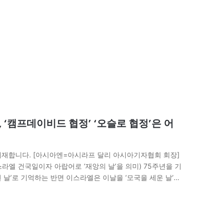
‘캠프데이비드 협정’ ‘오슬로 협정’은 어
재합니다. [아시아엔=아시라프 달리 아시아기자협회 회장]
이스라엘 건국일이자 아랍어로 ‘재앙의 날’을 의미) 75주년을 기
 날’로 기억하는 반면 이스라엘은 이날을 ‘모국을 세운 날’로
극을 어떻게…