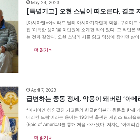
May 29, 2023
[특별기고] 오현 스님이 떠오른다, 결코 
[아시아엔=아시라프 달리 아시아기자협회 회장, 쿠웨이트 
집 ‘아득한 성자’를 아랍권에 소개한 적이 있다. 그 작업은
는 것과 같았다. 오현 스님의 시를 읽고 명상에 잠기면 삶이
곤 했다.…
더 읽기 »
April 7, 2023
급변하는 중동 정세, 악몽이 돼버린 ‘아메
*아시아엔 해외필진 기고문의 한글번역본과 원문을 함께 게
메리칸 드림’이라는 용어는 1931년 출판된 제임스 트러슬로우 
(Epic of America)를 통해 처음 소개됐다. 저자는 ‘
수 있는 풍요로운 땅에 대한 꿈”이라고 정의했다. 아메리칸
더 읽기 »