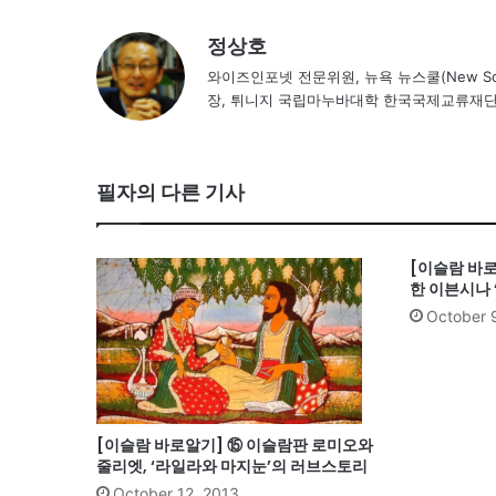
정상호
와이즈인포넷 전문위원, 뉴욕 뉴스쿨(New Scho
장, 튀니지 국립마누바대학 한국국제교류재
필자의 다른 기사
[이슬람 바
한 이븐시나 
October 
[이슬람 바로알기] ⑮ 이슬람판 로미오와
줄리엣, ‘라일라와 마지눈’의 러브스토리
October 12, 2013