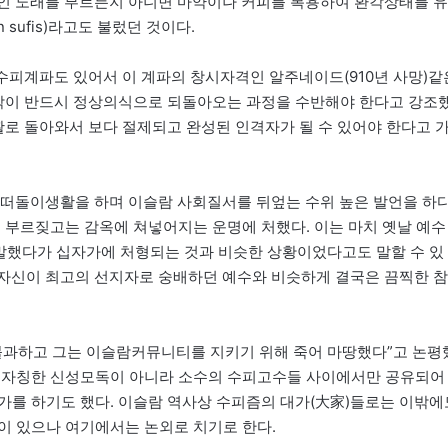
복적인 노래를 부르든지 아니면 마약이나 커피를 복용하여 환각상태를 유
 sufis)라고도 불렀던 것이다.
불리는 수피계파도 있어서 이 계파의 창시자격인 알주네이드(910년 사망)같
멸각이 반드시 정상의식으로 되돌아오는 과정을 수반해야 한다고 강조
활로 돌아와서 보다 절제되고 완성된 인격자가 될 수 있어야 한다고 
는 떠돌이생활을 하며 이슬람 사회질서를 뒤엎는 수위 높은 발언을 하
 부르짖고는 감옥에 쳐넣어지는 운명에 처했다. 이는 마치 옛날 예수
 말했다가 십자가에 처형되는 것과 비슷한 상황이었다고도 말할 수 있
 자신이 최고의 선지자로 숭배하던 예수와 비슷하게 결국은 끔찍한 참
불과하고 그는 이슬람커뮤니티를 지키기 위해 죽어 마땅했다”고 논평
고 자칭한 신성모독이 아니라 소수의 수피고수들 사이에서만 공유되어
가를 하기도 했다. 이슬람 역사상 수피즘의 대가(大家)들로는 이밖에
이 있으나 여기에서는 논외로 치기로 한다.