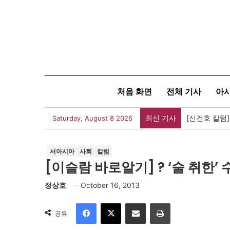
처음 화면
전체 기사
아
최신 기사
[신건호 칼럼
Saturday, August 8 2026
서아시아
사회
칼럼
[이슬람 바로알기] ? ‘술 취한
정상호
October 16, 2013
Facebook
X
이메일
인쇄
공유