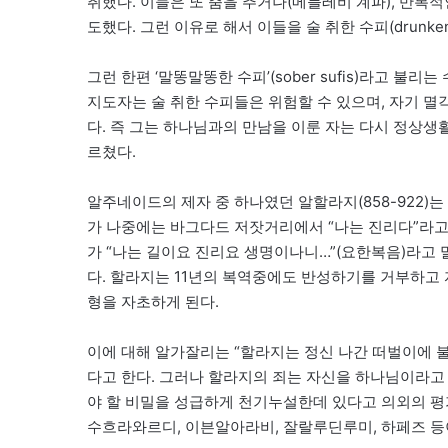
취했다. 이들은 또 춤을 추거나(메블레비 계파), 반
도했다. 그런 이유로 해서 이들을 술 취한 수피(drunken
그런 한편 ‘말똥말똥한 수피’(sober sufis)라고 
지도자는 술 취한 수피들은 위험할 수 있으며, 자기 
다. 즉 그는 하나님과의 만남을 이룬 자는 다시 정상생
르쳤다.
알주네이드의 제자 중 하나였던 알할라지(858-922)
가 나중에는 바그다드 저잣거리에서 “나는 진리다”라고
가 “나는 길이요 진리요 생명이나니…”(요한복음)라고
다. 할라지는 11년의 복역중에도 반성하기를 거부하고
형을 자초하게 된다.
이에 대해 알가잘리는 “할라지는 정신 나간 떠벌이에 
다고 한다. 그러나 할라지의 죄는 자신을 하나님이라
야 할 비밀을 성급하게 천기누설한데 있다고 의외의 평
수흐라와르디, 이븐알아라비, 잘랄루딘루미, 하페즈 등