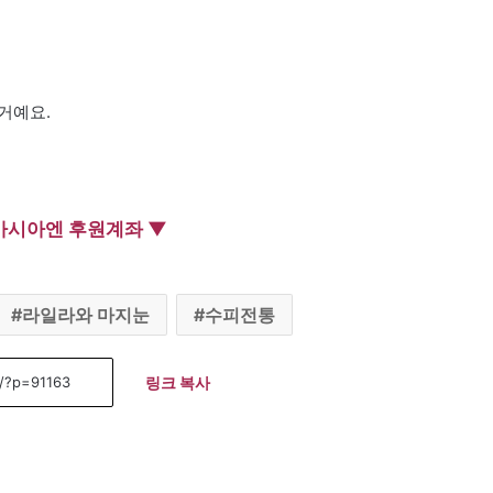
거예요.
아시아엔 후원계좌 ▼
라일라와 마지눈
수피전통
링크 복사