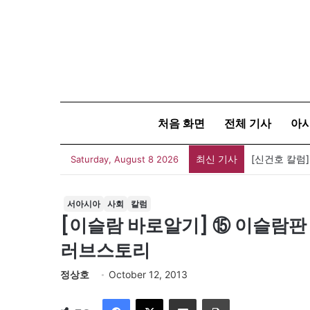
처음 화면
전체 기사
아
최신 기사
[신건호 칼럼
Saturday, August 8 2026
서아시아
사회
칼럼
[이슬람 바로알기] ⑮ 이슬람판
러브스토리
정상호
October 12, 2013
Facebook
X
이메일
인쇄