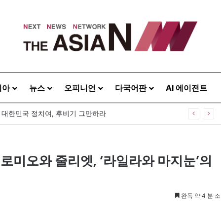
시아
뉴스
오피니언
다국어판
AI 에이전트
] 대한민국 정치여, 후비기 그만하라
 로미오와 줄리엣, ‘라일라와 마지눈’의
완독 약 4 분 