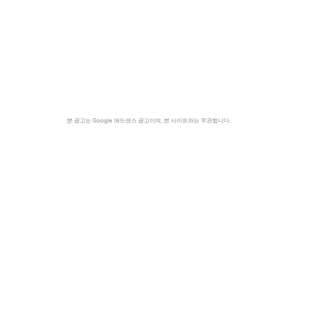
본 광고는 Google 애드센스 광고이며, 본 사이트와는 무관합니다.