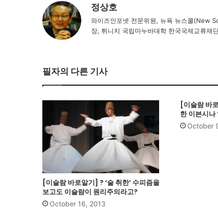
정상호
와이즈인포넷 전문위원, 뉴욕 뉴스쿨(New Scho
장, 튀니지 국립마누바대학 한국국제교류재
필자의 다른 기사
[이슬람 바
한 이븐시나 
October 
[이슬람 바로알기] ? ‘술 취한’ 수피즘을
보고도 이슬람이 원리주의라고?
October 16, 2013