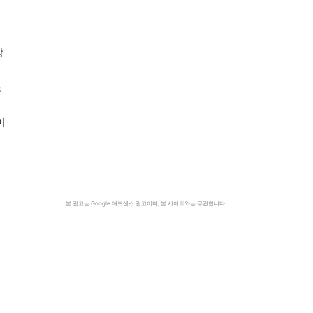
장
의
조
이
본 광고는 Google 애드센스 광고이며, 본 사이트와는 무관합니다.