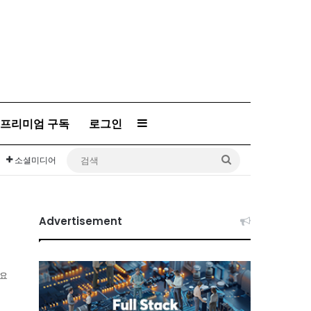
프리미엄 구독
로그인
Sidebar
검
소셜미디어
색
Advertisement
소요