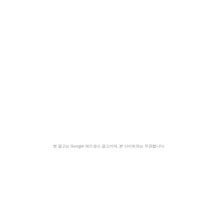
본 광고는 Google 애드센스 광고이며, 본 사이트와는 무관합니다.