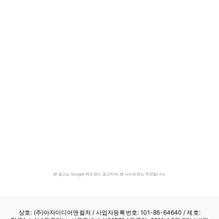
본 광고는 Google 애드센스 광고이며, 본 사이트와는 무관합니다.
상호: (주)아자미디어앤컬처 /
사업자등록번호: 101-86-64640
/ 제호: