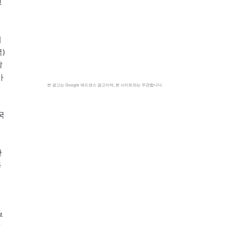
고
시
)
각
가
본 광고는 Google 애드센스 광고이며, 본 사이트와는 무관합니다.
국
산
동
부