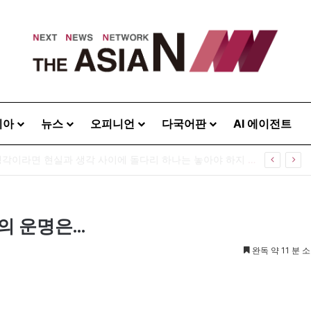
시아
뉴스
오피니언
다국어판
AI 에이전트
[출판] 표현의 자유는 어디까지 허용되는가…김재형 전 대법관 ‘언론과 인격권’
의 운명은…
완독 약 11 분 