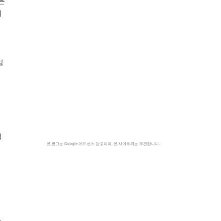
은
의
일
길
본 광고는 Google 애드센스 광고이며, 본 사이트와는 무관합니다.