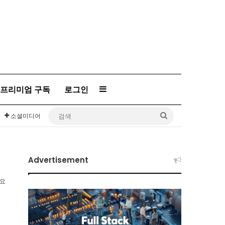
프리미엄 구독
로그인
Sidebar
검
소셜미디어
색
Advertisement
소요