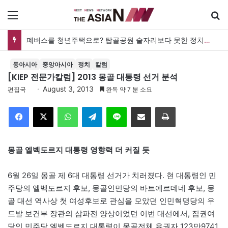
메뉴
폐버스를 청년주택으로? 탑골공원 술자리보다 못한 정치의 상상력
동아시아
중앙아시아
정치
칼럼
[KIEP 전문가칼럼] 2013 몽골 대통령 선거 분석
August 3, 2013
편집국
완독 약 7 분 소요
Facebook
X
WhatsApp
Telegram
Line
이메일
인쇄
몽골 엘벡도르지 대통령 영향력 더 커질 듯
6월 26일 몽골 제 6대 대통령 선거가 치러졌다. 현 대통령인 민
주당의 엘벡도르지 후보, 몽골인민당의 바트에르데네 후보, 몽
골 대선 역사상 첫 여성후보로 관심을 모았던 인민혁명당의 우
드발 보건부 장관의 삼파전 양상이었던 이번 대선에서, 집권여
당인 민주당 엘벡도르지 대통령이 몽골전체 유권자 123만9741