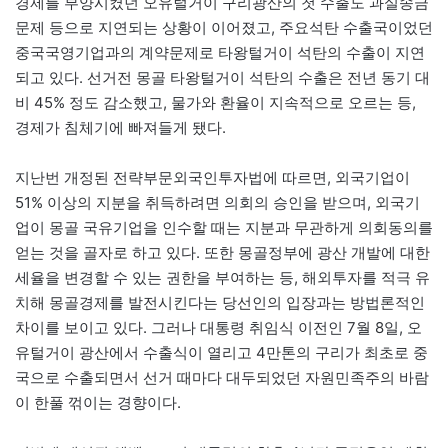
경제를 부양시켰던 오유털거이 구리광산의 첫 수출도 과실송금
문제 등으로 지연되는 상황이 이어졌고, 주요석탄 수출국이었던
중국국영기업과의 계약문제로 타왕털거이 석탄의 수출이 지연
되고 있다. 선거전 몽골 타왕털거이 석탄의 수출은 전년 동기 대
비 45% 정도 감소했고, 물가와 환율이 지속적으로 오르는 등,
경제가 침체기에 빠져들게 됐다.
지난번 개정된 전략부문외국인투자법에 따르면, 외국기업이
51% 이상의 지분을 취득하려면 의회의 승인을 받으며, 외국기
업이 몽골 국유기업을 인수할 때는 지분과 무관하게 의회동의를
얻는 것을 골자로 하고 있다. 또한 몽골정부에 광산 개발에 대한
세율을 변경할 수 있는 권한을 부여하는 등, 해외투자를 적극 유
치해 몽골경제를 발전시킨다는 당선인의 입장과는 방법론적인
차이를 보이고 있다. 그러나 대통령 취임식 이전인 7월 8일, 오
유털거이 광산에서 수출식이 열리고 4만톤의 구리가 최초로 중
국으로 수출되면서 선거 때마다 대두되었던 자원민족주의 바람
이 한풀 꺾이는 경향이다.