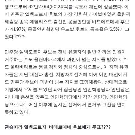
명으로부터 62만2794(50.24%)를 득표해 재선에 성공했다. 이
어 민주당 엘벡도르지 후보의 가장 강력한 라이벌이었던 올림픽
레슬링 종목 메달리스트 출신인 몽골인민당 바트에르데네 후보
가 41.97%, 몽골인민혁명당 우드발 후보의 득표율은 6.5%에 그
쳤다.????·
민주당 엘벡도르지 후보는 전체 유권자의 절반 가까운 인원이
거주하는 수도 울란바타르에서 과반이 넘는 지지를 받았다. 수
도 울란바타르는 몽골 경제와 정치의 중심으로서, 이 지역 유권
자들은 지난 대선과 총선, 지방자치선거에 이어 이번 대선에서
도 민주당 후보에 과반이 넘는 지지를 표명해왔다. 상대적으로
지방에서 우세를 보였던 과거 집권당인 인민혁명당과 인민당은,
지난 해 총선을 앞두고 인민혁명당에서 각각 인민당, 인민혁명
당으로 나누어진 이후에 실시된 선거에서 연거푸 고전을 면치
못하고 있다.
관습따라 엘벡도르지, 바테르데네 후보에게 투표????