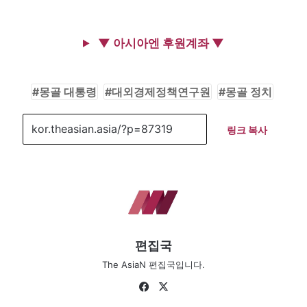
▼ 아시아엔 후원계좌 ▼
몽골 대통령
대외경제정책연구원
몽골 정치
링크 복사
편집국
The AsiaN 편집국입니다.
Fa
X
ce