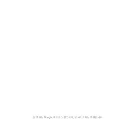
본 광고는 Google 애드센스 광고이며, 본 사이트와는 무관합니다.