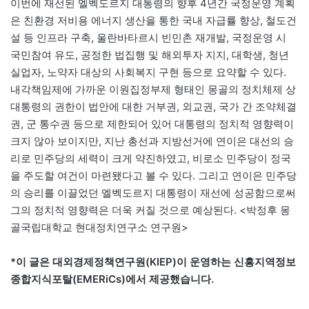
이번에 재선된 엘벡도르지 대통령의 향후 4년간 국정운영 계획
은 친환경 저비용 에너지 생산을 통한 국내 자급률 향상, 철도건
설 등 인프라 구축, 울란바타르시 빈민촌 재개발, 국정운영 시
국민참여 유도, 공정한 법집행 및 해외투자 지지, 대학생, 청년
실업자, 노약자 대상의 사회복지 구현 등으로 요약할 수 있다.
내각책임제에 가까운 이원집정부제 형태인 몽골의 정치체제 상
대통령의 권한이 법안에 대한 거부권, 외교권, 국가 간 조약체결
권, 군 통수권 등으로 제한되어 있어 대통령의 정치적 영향력이
크지 않아 보이지만, 지난 총선과 지방선거에 연이은 대선의 승
리로 민주당의 세력이 크게 약진하였고, 비로소 민주당이 정국
을 주도할 여건이 마련됐다고 볼 수 있다. 그리고 연이은 민주당
의 승리를 이끌었던 엘벡도르지 대통령이 재선에 성공함으로써
그의 정치적 영향력은 더욱 커질 것으로 예상된다. <박정후 몽
골국립대학교 현대정치연구소 연구원>
*이 글은 대외경제정책연구원(KIEP)이 운영하는 신흥지역정보
종합지식포탈(EMERiCs)에서 제공했습니다.