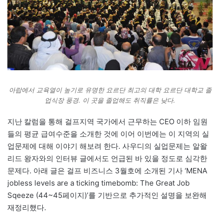
아랍에서 교육열이 높기로 유명한 요르단 최고의 대학 요르단 대학교 졸
업식장 풍경. 이 곳을 졸업해도 취직률은 낮다.
지난 칼럼을 통해 걸프지역 국가에서 근무하는 CEO 이하 임원
들의 평균 급여수준을 소개한 것에 이어 이번에는 이 지역의 실
업문제에 대해 이야기 해보려 한다. 사우디의 실업문제는 알왈
리드 왕자와의 인터뷰 글에서도 언급된 바 있을 정도로 심각한
문제다. 아래 글은 걸프 비즈니스 3월호에 소개된 기사 ‘MENA
jobless levels are a ticking timebomb: The Great Job
Sqeeze (44~45페이지)’를 기반으로 추가적인 설명을 보완해
재정리했다.