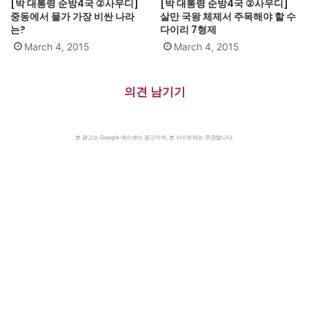
[박 대통령 순방4국 ②사우디]
[박 대통령 순방4국 ②사우디]
중동에서 물가 가장 비싼 나라
살만 국왕 체제서 주목해야 할 수
는?
다이리 7형제
March 4, 2015
March 4, 2015
의견 남기기
본 광고는 Google 애드센스 광고이며, 본 사이트와는 무관합니다.