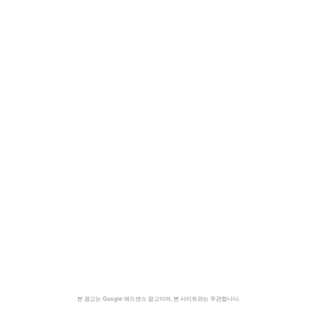
본 광고는 Google 애드센스 광고이며, 본 사이트와는 무관합니다.