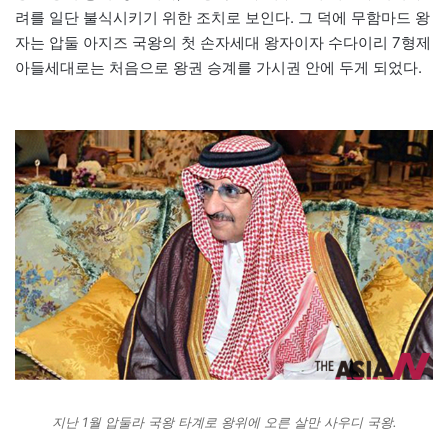
려를 일단 불식시키기 위한 조치로 보인다. 그 덕에 무함마드 왕
자는 압둘 아지즈 국왕의 첫 손자세대 왕자이자 수다이리 7형제
아들세대로는 처음으로 왕권 승계를 가시권 안에 두게 되었다.
지난 1월 압둘라 국왕 타계로 왕위에 오른 살만 사우디 국왕.