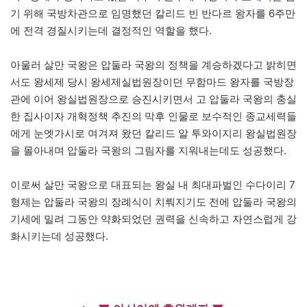
기 위해 국방차관으로 임명했던 칼리드 빈 반다르 왕자를 6주만
에 전격 경질시키는데 결정적인 역할을 했다.
아울러 살만 국왕은 압둘라 국왕의 정책을 계승하겠다고 밝히면
서도 왕세제 당시 왕세제실법원장이던 무함마드 왕자를 국방장
관에 이어 왕실법원장으로 승진시키면서 고 압둘라 국왕의 충실
한 집사이자 개혁정책 추진의 막후 인물로 보수적인 종교세력들
에게 눈엣가시로 여겨져 왔던 칼리드 알 투와이지리 왕실법원장
을 몰아내며 압둘라 국왕의 그림자를 지워내는데도 성공했다.
이로써 살만 국왕으로 대표되는 왕실 내 최대파벌인 수다이리 7
형제는 압둘라 국왕의 장례식이 치뤄지기도 전에 압둘라 국왕의
기세에 밀려 그동안 약화되었던 권력을 신속하고 자연스럽게 강
화시키는데 성공했다.