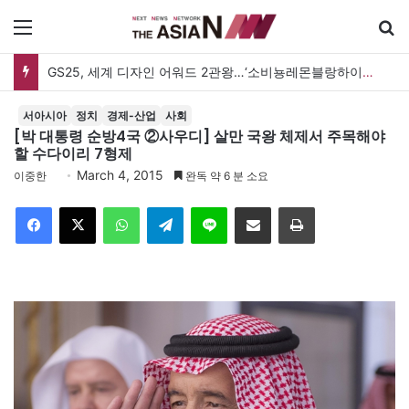
메뉴
GS25, 세계 디자인 어워드 2관왕…‘소비뇽레몬블랑하이볼’ 디자인 경쟁력 인정
서아시아
정치
경제-산업
사회
[박 대통령 순방4국 ②사우디] 살만 국왕 체제서 주목해야
할 수다이리 7형제
March 4, 2015
이중한
완독 약 6 분 소요
Facebook
X
WhatsApp
Telegram
Line
이메일
인쇄