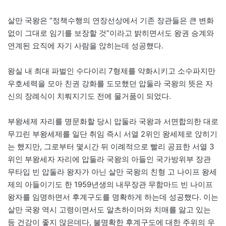
살만 국왕은 “정책수행의 연장선상에서 기존 장관들은 큰 변화
없이 그대로 임기를 보장할 것”이라고 밝히면서도 왕권 승계와
연계된 요직에 자기 사람을 앉히는데 성공했다.
왕실 내 최대 파벌인 수다이리 7형제를 약화시키고 소수파지만
우호세력을 모아 친권 강화를 도모했던 압둘라 국왕의 뜻은 자
신의 장례식이 치뤄지기도 전에 물거품이 되었다.
부왕세제 자리를 명문화할 당시 압둘라 국왕과 서면합의한 대로
무끄린 부왕세제를 일단 취임 즉시 서열 2위인 왕세제로 앉히기
는 했지만, 그로부터 몇시간 뒤 이례적으로 빨리 공표한 서열 3
위인 부왕세자 자리에 압둘라 국왕의 아들인 국가방위부 장관
무타입 빈 압둘라 왕자가 아닌 살만 국왕의 친형 고 나이프 왕세
제의 아들이기도 한 1959년생의 내무장관 무함마드 빈 나이프
왕자를 임명하면서 후계구도를 명확하게 하는데 성공했다. 이는
살만 국왕 역시 고령이면서도 알츠하이머와 치매를 앓고 있는
등 건강이 좋지 않은데다, 불명확한 후계구도에 대한 주위의 우