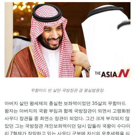
무함마드 빈 살만 국방장관 겸 왕실법원장.
아버지 살만 왕세제의 충실한 보좌역이었던 35살의 무함마드
왕자는 아버지의 국왕 부임과 함께 국방장관이 되면서 고령화된
사우디 장관들 중 최연소 장관이 되었다. 그간 크게 부각되지 않
았던 그는 국방장관 개인보좌역이던 당시 압둘라 국왕이 수다이
리 7형제가 장악하고 있는 사우디 군부에 자신의 우호세력을 심