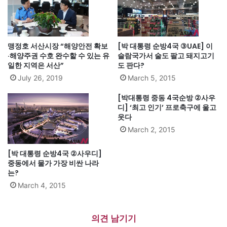
맹정호 서산시장 “해양안전 확보
[박 대통령 순방4국 ③UAE] 이
·해양주권 수호 완수할 수 있는 유
슬람국가서 술도 팔고 돼지고기
일한 지역은 서산”
도 판다?
July 26, 2019
March 5, 2015
[박대통령 중동 4국순방 ②사우
디] ‘최고 인기’ 프로축구에 울고
웃다
March 2, 2015
[박 대통령 순방4국 ②사우디]
중동에서 물가 가장 비싼 나라
는?
March 4, 2015
의견 남기기