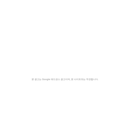
본 광고는 Google 애드센스 광고이며, 본 사이트와는 무관합니다.