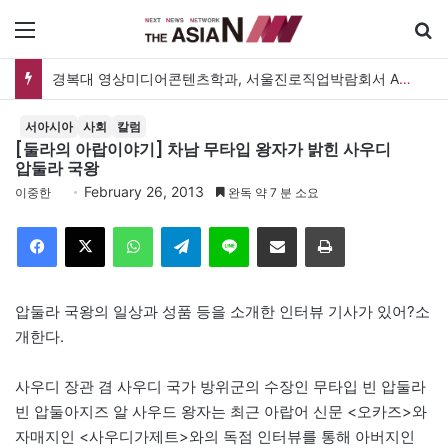
메뉴
경복대 영상미디어콘텐츠학과, 서울진로직업박람회서 AI 체험 부스 운영
서아시아
사회
칼럼
[둘라의 아랍이야기] 차남 무타입 왕자가 밝힌 사우디
압둘라 국왕
February 26, 2013
이중한
완독 약 7 분 소요
Facebook
X
WhatsApp
Telegram
Line
이메일
인쇄
압둘라 국왕의 일상과 성품 등을 소개한 인터뷰 기사가 있어?소
개한다.
사우디 장관 겸 사우디 국가 방위군의 수장인 무타입 빈 압둘라
빈 압둘아지즈 알 사우드 왕자는 최근 아랍어 신문 <오카즈>와
자매지인 <사우디가제트>와의 독점 인터뷰를 통해 아버지인