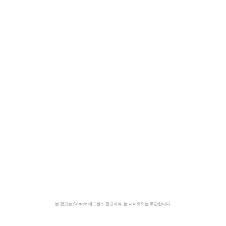
본 광고는 Google 애드센스 광고이며, 본 사이트와는 무관합니다.