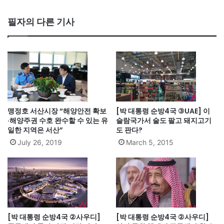
필자의 다른 기사
맹정호 서산시장 “해양안전 확보
[박 대통령 순방4국 ③UAE] 이
·해양주권 수호 완수할 수 있는 유
슬람국가서 술도 팔고 돼지고기
일한 지역은 서산”
도 판다?
July 26, 2019
March 5, 2015
[박 대통령 순방4국 ②사우디]
[박 대통령 순방4국 ②사우디]