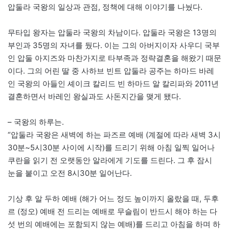
압둘라 국왕의 일상과 관점, 정책에 대해 이야기를 나눴다.
무타입 왕자는 압둘라 국왕의 차남이다. 압둘라 국왕은 13명의
부인과 35명의 자녀를 뒀다. 이는 그의 아버지이자 사우디 국부
인 압둘 아지즈와 마찬가지로 타부족과 정략결혼을 해왔기 때문
이다. 그의 어린 딸 중 사하브 빈트 압둘라 공주는 하마드 바레
인 국왕의 아들인 셰이크 칼리드 빈 하마드 알 칼리파와 2011년
결혼하면서 바레인 왕실과도 사돈지간을 맺게 됐다.
– 국왕의 하루는.
“압둘라 국왕은 새벽에 하는 파즈르 예배 (계절에 따라 새벽 3시
30분~5시30분 사이에 시작)를 드리기 위해 아침 일찍 일어나
쿠란을 읽기 전 오랫동안 알라에게 기도를 드린다. 그 후 잠시
눈을 붙이고 오전 8시30분 일어난다.
기상 후 알 두하 예배 (해가 어느 정도 높이까지 올랐을 때, 두후
르 (정오) 예배 전 드리는 예배로 무슬림이 반드시 해야 하는 다
섯 번의 예배에는 포함되지 않는 예배)를 드리고 아침을 하며 하