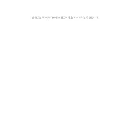
본 광고는 Google 애드센스 광고이며, 본 사이트와는 무관합니다.