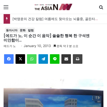
메뉴
[박명윤의 건강 칼럼] 여름에도 찾아오는 뇌졸중, 골든타임을 지켜라
동아시아
문화
칼럼
[에드가 노, 이 순간 이 음악] 쓸쓸한 행복 한 구석엔
미안함이…
January 10, 2013
에드가 노
완독 약 2 분 소요
Facebook
X
WhatsApp
Telegram
Line
이메일
인쇄