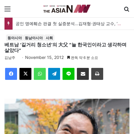
메뉴
공인 명예훼손 판결 첫 실증분석…김재형·권태상 교수, ‘공인 보도준칙’ 제안도
동아시아
동남아시아
사회
베트남 ‘길거리 청소년’의 大父 “늘 한국인이라고 생각하며
살았다”
November 15, 2012
김남주
완독 약 6 분 소요
Facebook
X
WhatsApp
Telegram
Line
이메일
인쇄