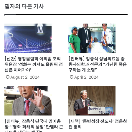
필자의 다른 기사
[신간] 평창올림픽 이희범 조직
[인터뷰] 정중식 성남의료원 중
위원장 ‘성화는 꺼져도 올림픽 정
환자의학과 전문의 “가난한 죽음
신은 이어가야’
구하는 게 소명”
August 2, 2024
April 2, 2024
[인터뷰] 장충식 단국대 명예총
[새책] ‘동반성장 전도사’ 정운찬
장 “‘평화·화해의 상징’ 만델라 콘
전 총리