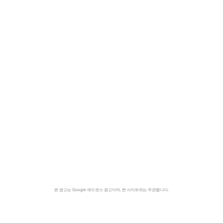
본 광고는 Google 애드센스 광고이며, 본 사이트와는 무관합니다.