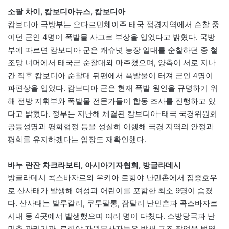
소팔 차이, 캄보디아뉴스, 캄보디아
캄보디아 국방부는 오다르민체이주 태국 접경지역에서 순찰 중
이던 군인 4명이 폭발물 사고로 부상을 입었다고 밝혔다. 국방
부에 따르면 캄보디아 군은 캐슈넛 농장 일대를 순찰하던 중 철
조망 너머에서 태국군 순찰대와 마주쳤으며, 양측이 서로 지나
간 직후 캄보디아 순찰대 뒤편에서 폭발물이 터져 군인 4명이
파편상을 입었다. 캄보디아 군은 현재 폭발 원인을 규명하기 위
해 전방 지휘부와 폭발물 전문가들이 합동 조사를 진행하고 있
다고 밝혔다. 정부는 지난해 체결된 캄보디아-태국 국경위원회
공동성명과 평화협정 등을 성실히 이행해 국경 지역의 안정과
평화를 유지하겠다는 입장도 재확인했다.
바누 란잔 차크라보티, 아시아기자협회, 방글라데시
방글라데시 콕스바자르와 우키아 로힝야 난민촌에서 집중호우
로 산사태가 발생해 여성과 어린이를 포함한 최소 9명이 숨졌
다. 산사태는 발루칼리, 쿠투팔롱, 잠탈리 난민촌과 콕스바자르
시내 등 4곳에서 발생했으며 여러 명이 다쳤다. 소방당국과 난
민촌 관리기관, 로힝야 자원봉사자들은 밤새 구조 작업을 벌였