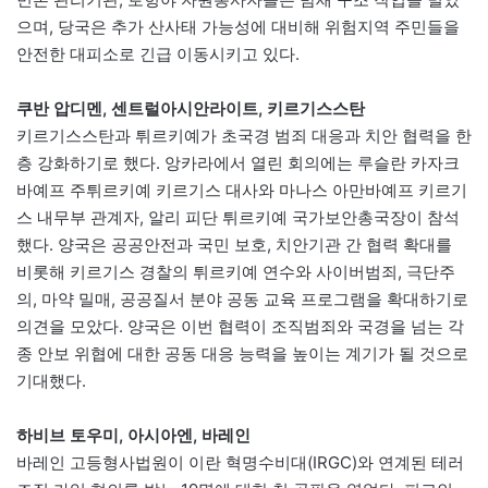
으며, 당국은 추가 산사태 가능성에 대비해 위험지역 주민들을
안전한 대피소로 긴급 이동시키고 있다.
쿠반 압디멘, 센트럴아시안라이트, 키르기스스탄
키르기스스탄과 튀르키예가 초국경 범죄 대응과 치안 협력을 한
층 강화하기로 했다. 앙카라에서 열린 회의에는 루슬란 카자크
바예프 주튀르키예 키르기스 대사와 마나스 아만바예프 키르기
스 내무부 관계자, 알리 피단 튀르키예 국가보안총국장이 참석
했다. 양국은 공공안전과 국민 보호, 치안기관 간 협력 확대를
비롯해 키르기스 경찰의 튀르키예 연수와 사이버범죄, 극단주
의, 마약 밀매, 공공질서 분야 공동 교육 프로그램을 확대하기로
의견을 모았다. 양국은 이번 협력이 조직범죄와 국경을 넘는 각
종 안보 위협에 대한 공동 대응 능력을 높이는 계기가 될 것으로
기대했다.
하비브 토우미, 아시아엔, 바레인
바레인 고등형사법원이 이란 혁명수비대(IRGC)와 연계된 테러