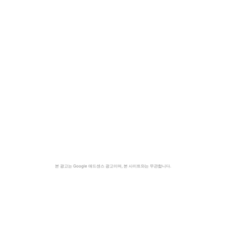
본 광고는 Google 애드센스 광고이며, 본 사이트와는 무관합니다.