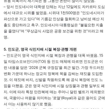
유용 의혹까지 제기되는 등 그동안 논란이 끊이지 않았음.
– 앞서 인도네시아 대학생 단체는 지난 12일에도 자카르타 도심
에서 대규모 시위를 벌였음. 시위대 1천500명은 “인도네시아가
파산으로 가고 있다”며 기름값 인상을 철회하고 낭비성 예산 지
출도 중단하라고 촉구. 인도네시아 대통령실은 “불필요한 지출
을 줄였다”며 “무상급식 사업은 공중 보건을 위한 것”이라고 해
명.
5. 인도군, 영국 식민지배 시절 복장·관행 개편
– 인도군이 영국 식민지배 시절 복장과 관행을 대폭 바꿨음. 15
일 타임스오브인디아(TOI) 등 인도 매체에 따르면 인도군은 이
런 내용을 담은 ‘2026 군복 규정집’을 최근 발간. 가장 두드러진
변화 가운데 하나는 장교의 정복에 목을 감싸는 재킷을 도입한
것. 이 재킷에 바지, 신발을 착용하도록 해 공식 복장에 인도 느
낌을 더했음. 군은 영국 식민지배 시절 상징물과 관행 일부도 폐
지. 이에 따라 특정 만찬복에 매는 주머니 달린 벨트가 제외됐으
며, 국왕이나 여왕을 의미하는 ‘로열'(Royal)과 같은 용어도 군에
서 더는 사용하지 않기로 했음.