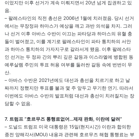
이었지만 이후 선거가 계속 미뤄지면서 20년 넘게 집권하고 있
음.
– 팔레스타인의 직전 총선은 2006년 1월에 치러졌음. 당시 선거
에서는 무장정파 하마스가 예상을 깨고 과반 의석을 차지. 그러
나 선거 이후 아바스 수반이 이끄는 파타당과 하마스의 유혈 충
돌이 벌어졌고, 이를 계기로 팔레스타인이 파타 통치하의 서안
과 하마스 통치하의 가자지구로 갈라서게 됐음. 이후 팔레스타
인 선거는 두 정파 간의 뿌리 깊은 갈등과 이스라엘에 병합된 동
예루살렘 주민의 투표 허용 여부를 둘러싼 갈등 속에 번번이 무
산.
– 아바스 수반은 2021년에도 대선과 총선을 치르기로 하고 날
짜까지 정했지만 투표를 불과 몇 주 앞두고 무기한 연기. 따라서
이번에도 아바스 수반의 발표처럼 대선과 총선이 치러질지는 장
담할 수 없음.
7. 트럼프 “호르무즈 통행료없어…제재 완화, 이란에 달려”
– 도널드 트럼프 미국 대통령은 15일(현지시간) 이란과 합의한
종전 양해각서(MOU) 내용과 관련해 호르무즈 해협 통행료는 부