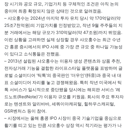
장 시기와 공모 규모, 기업가치 등 구체적인 조건은 아직 논의
중이며 최종 확정되지 않은 상태인 것으로 알려졌음.
– 샤오훙수는 2024년 마지막 투자 유치 당시 약 170억달러(약
25조7천억원)의 기업가치를 인정받았고, 작년 9월 주주들의 지
분 거래에서는 해당 규모가 310억달러(약 47조원)까지 뛰었음.
이런 상황을 고려하면 실제 상장할 경우 샤오훙수는 최근 수년
간 홍콩 증시에서의 IPO 사례 중 가장 큰 규모 중 하나일 가능성
이 있다고 소식통들은 전했음.
– 2013년 설립된 샤오훙수는 이용자 생성 콘텐츠와 상품 추천,
전자상거래 기능을 결합한 라이프스타일 플랫폼을 표방하며 글
로벌 소셜미디어 ‘틱톡’의 중국판인 ‘더우인'(抖音)과 중국 내 대
표 소셜미디어 자리를 놓고 경쟁해왔음. 특히 작년 미국에서 틱
톡 서비스가 일시적으로 중단됐을 당시에는 해외판 서비스 ‘레
드노트(RedNote)’가 이용자 규모를 키웠음. 회사의 주요 투자자
로는 텐센트와 알리바바, 세쿼이아캐피털, 힐하우스캐피털,
GSR벤처스 등이 참여.
– 시장에서는 올해 홍콩 IPO 시장이 중국 기술기업을 중심으로
활기를 띠고 있는 만큼 샤오훙수 상장 역시 적기라는 평가가 나