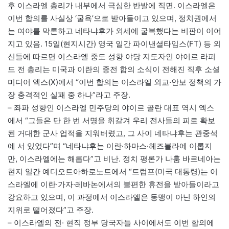
후 이스라엘 총리가 내부에서 극심한 반발에 직면. 이스라엘은
이번 합의를 사실상 ‘굴욕’으로 받아들이고 있으며, 정치권에서
는 여야를 막론하고 네타냐후가 외세에 굴복했다는 비판이 이어
지고 있음. 15일(현지시간) 영국 일간 파이낸셜타임스(FT) 등 외
신들에 따르면 이스라엘 중도 성향 야당 지도자인 야이르 라피
드 전 총리는 미국과 이란의 종전 합의 소식이 전해진 직후 소셜
미디어 엑스(X)에서 “이번 합의는 이스라엘 외교·안보 정책의 가
장 충격적인 실패 중 하나”라고 주장.
– 좌파 성향인 이스라엘 민주당의 야이르 골란 대표 역시 엑스
에서 “그들은 단 한 번 서명을 휘갈겨 우리 전사들의 피로 확보
된 거대한 군사 업적을 지워버렸고, 그 사이 네타냐후는 관중석
에 서 있었다”며 “네타냐후는 이란·하마스·헤즈볼라에 이롭지
만, 이스라엘에는 해롭다”고 비난. 정치 평론가 나훔 바르네아는
현지 일간 예디오트아하로노트에서 “트럼프(미국 대통령)는 이
스라엘에 이란·가자·레바논에서의 불편한 휴전을 받아들이라고
강요하고 있으며, 이 과정에서 이스라엘은 동맹이 아닌 하인의
지위로 떨어졌다”고 주장.
– 이스라엘의 전· 현직 정부 당국자들 사이에서도 이번 합의에