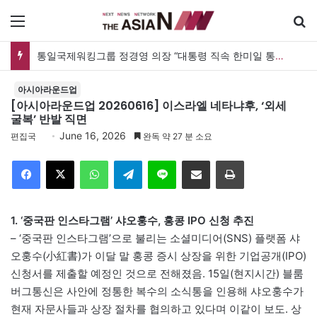
메뉴
검
[이우근 칼럼] 민주정부, 그 겉과 속
아시아라운드업
[아시아라운드업 20260616] 이스라엘 네타냐후, ‘외세
굴복’ 반발 직면
June 16, 2026
편집국
완독 약 27 분 소요
Facebook
X
WhatsApp
Telegram
Line
이메일
인쇄
1. ‘중국판 인스타그램’ 샤오훙수, 홍콩 IPO 신청 추진
– ‘중국판 인스타그램’으로 불리는 소셜미디어(SNS) 플랫폼 샤
오훙수(小紅書)가 이달 말 홍콩 증시 상장을 위한 기업공개(IPO)
신청서를 제출할 예정인 것으로 전해졌음. 15일(현지시간) 블룸
버그통신은 사안에 정통한 복수의 소식통을 인용해 샤오훙수가
현재 자문사들과 상장 절차를 협의하고 있다며 이같이 보도. 상