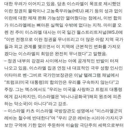
대한 우려가 이어지고 있음. 당초 이스라엘이 목표로 제시했던
이란 정권의 몰락이나 고농축우라늄(HEU) 폐기 등의 성과 없이
이란에 대한 제재 완화 가능성만 열어줬다는 점에서, 이번 합의
가 이스라엘에는 뼈아픈 실책일 수밖에 없다는 지적. 마이클 오
렌 전 주미 이스라엘 대사는 미국 일간 월스트리트저널(WSJ)에
“이번 전쟁으로 이란 정권을 무너뜨리고 더 많은 아랍 지역 국가
들과 외교 관계를 맺으면서 이 지역에 근본적인 변화를 가져오
겠다는 이스라엘의 희망은 완전히 무너졌다”고 말했음.
– 정권 내부의 강경파 사이에서는 아예 공개적인 반발이 터져
나오고 있음. 이스라엘 집권 연정 내 대표적인 극우 성향 인사인
이타마르 벤-그비르 국가안보장관은 이날 텔레그램 채널에서
“트럼프(미국 대통령)의 합의안은 우리를 구속하지 않는다”고
주장. 그는 엑스에서도 “우리는 미국을 사랑하고 트럼프 대통령
에게 감사하지만, 이스라엘은 ‘바나나공화국'(해외 원조에 의존
하는 약소국)이 아니다”라고 강조.
– 이스라엘 카츠 이스라엘 국방장관도 성명에서 “이스라엘군의
레바논 철수에 반대한다”며 “우리 군은 레바논·시리아·가자지구
보안 구역에 기한 없이 주둔하며 이슬람 극단주의 세력으로부터