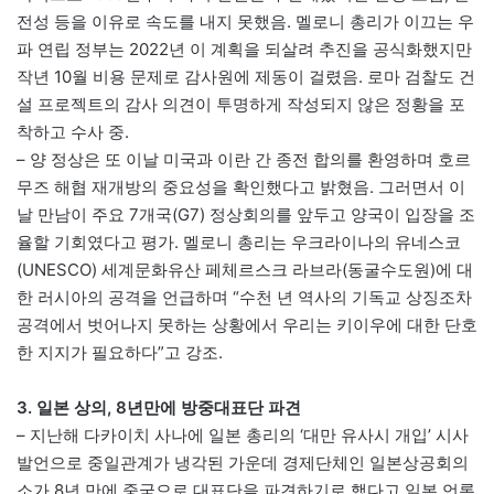
전성 등을 이유로 속도를 내지 못했음. 멜로니 총리가 이끄는 우
파 연립 정부는 2022년 이 계획을 되살려 추진을 공식화했지만
작년 10월 비용 문제로 감사원에 제동이 걸렸음. 로마 검찰도 건
설 프로젝트의 감사 의견이 투명하게 작성되지 않은 정황을 포
착하고 수사 중.
– 양 정상은 또 이날 미국과 이란 간 종전 합의를 환영하며 호르
무즈 해협 재개방의 중요성을 확인했다고 밝혔음. 그러면서 이
날 만남이 주요 7개국(G7) 정상회의를 앞두고 양국이 입장을 조
율할 기회였다고 평가. 멜로니 총리는 우크라이나의 유네스코
(UNESCO) 세계문화유산 페체르스크 라브라(동굴수도원)에 대
한 러시아의 공격을 언급하며 “수천 년 역사의 기독교 상징조차
공격에서 벗어나지 못하는 상황에서 우리는 키이우에 대한 단호
한 지지가 필요하다”고 강조.
3. 일본 상의, 8년만에 방중대표단 파견
– 지난해 다카이치 사나에 일본 총리의 ‘대만 유사시 개입’ 시사
발언으로 중일관계가 냉각된 가운데 경제단체인 일본상공회의
소가 8년 만에 중국으로 대표단을 파견하기로 했다고 일본 언론