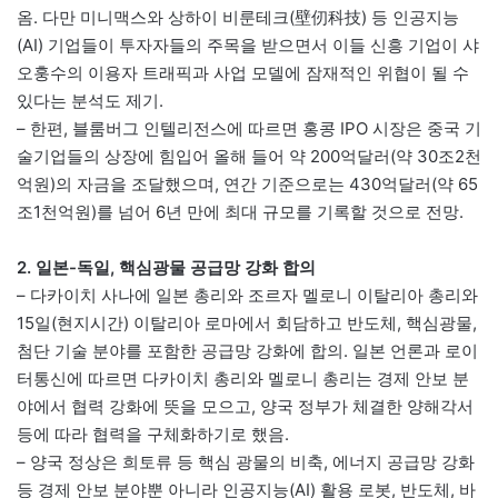
옴. 다만 미니맥스와 상하이 비룬테크(壁仞科技) 등 인공지능
(AI) 기업들이 투자자들의 주목을 받으면서 이들 신흥 기업이 샤
오훙수의 이용자 트래픽과 사업 모델에 잠재적인 위협이 될 수
있다는 분석도 제기.
– 한편, 블룸버그 인텔리전스에 따르면 홍콩 IPO 시장은 중국 기
술기업들의 상장에 힘입어 올해 들어 약 200억달러(약 30조2천
억원)의 자금을 조달했으며, 연간 기준으로는 430억달러(약 65
조1천억원)를 넘어 6년 만에 최대 규모를 기록할 것으로 전망.
2. 일본-독일, 핵심광물 공급망 강화 합의
– 다카이치 사나에 일본 총리와 조르자 멜로니 이탈리아 총리와
15일(현지시간) 이탈리아 로마에서 회담하고 반도체, 핵심광물,
첨단 기술 분야를 포함한 공급망 강화에 합의. 일본 언론과 로이
터통신에 따르면 다카이치 총리와 멜로니 총리는 경제 안보 분
야에서 협력 강화에 뜻을 모으고, 양국 정부가 체결한 양해각서
등에 따라 협력을 구체화하기로 했음.
– 양국 정상은 희토류 등 핵심 광물의 비축, 에너지 공급망 강화
등 경제 안보 분야뿐 아니라 인공지능(AI) 활용 로봇, 반도체, 바