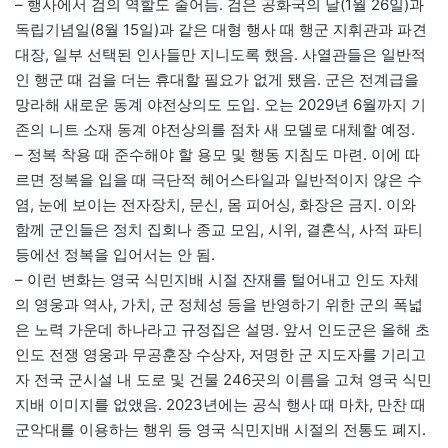
– 행사에서 검의 역할도 줄어듬. 검은 공화국의 날(1월 26일)과
독립기념일(8월 15일)과 같은 대형 행사 때 행군 지휘관과 파견
대장, 일부 선택된 인사들만 지니도록 했음. 사열관들은 일반적
인 행군 때 검을 더는 휴대할 필요가 없게 됐음. 군은 전계급을
망라해 새로운 동계 야전상의도 도입. 오는 2029년 6월까지 기
존의 니트 소재 동계 야전상의를 점차 새 모델로 대체할 예정.
– 정복 착용 때 준수해야 할 용모 및 행동 지침도 마련. 이에 따
르면 정복을 입을 때 극단적 헤어스타일과 일반적이지 않은 수
염, 눈에 보이는 전자장치, 문신, 몸 피어싱, 화장은 금지. 이와
함께 군인들은 정치 집회나 종교 모임, 시위, 결혼식, 사적 파티
등에선 정복을 입어서는 안 됨.
– 이런 변화는 영국 식민지배 시절 잔재를 털어내고 인도 자체
의 영웅과 역사, 가치, 군 정체성 등을 반영하기 위한 군의 폭넓
은 노력 가운데 하나라고 규정집은 설명. 앞서 인도군은 올해 초
인도 전쟁 영웅과 무공훈장 수상자, 저명한 군 지도자를 기리고
자 전국 군시설 내 도로 및 건물 246곳의 이름을 고쳐 영국 식민
지배 이미지를 없앴음. 2023년에는 공식 행사 때 마차, 만찬 때
군악대를 이용하는 행위 등 영국 식민지배 시절의 전통도 폐지.