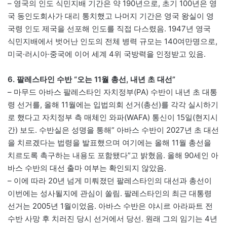
– 영국의 인도 식민지배 기간은 약 190년으로, 초기 100년은 영
국 동인도회사가 대리 통치했고 나머지 기간은 영국 왕실이 영
국령 인도 제국을 선포해 인도를 직접 다스렸음. 1947년 영국
식민지배에서 벗어난 인도의 전체 병력 규모는 140여만명으로,
미국·러시아·중국에 이어 세계 4위 국방력을 인정받고 있음.
6. 팔레스타인 수반 “오는 11월 총선, 내년 초 대선”
– 마무드 아바스 팔레스타인 자치정부(PA) 수반이 내년 초 대통
령 선거를, 올해 11월에는 입법의회 선거(총선)를 각각 실시하기
로 했다고 자치정부 측 매체인 와파(WAFA) 통신이 15일(현지시
간) 보도. 수반실은 성명을 통해” 아바스 수반이 2027년 초 대선
을 치르겠다는 법령을 발표했으며 여기에는 올해 11월 총선을
치르도록 촉구하는 내용도 포함됐다”고 밝혔음. 올해 90세인 아
바스 수반의 대선 출마 여부는 확인되지 않았음.
– 이에 따라 20년 넘게 미뤄졌던 팔레스타인의 대선과 총선이
이번에는 성사될지에 관심이 쏠림. 팔레스타인의 최근 대통령
선거는 2005년 1월이었음. 아바스 수반은 야시르 아라파트 전
수반 사망 후 치러진 당시 선거에서 당선. 원래 그의 임기는 4년