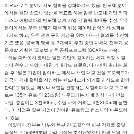
이오와 우주 분야에서도 협력을 강화하기로 했음. 반도체 분야
에서는 첨단 반도체 양산을 목표로 하는 일본 반도체 기업 라피
더스와 이탈리아의 반도체 설계 기업 간 협력 확대를 추진. 우주
분야에서는 우주 쓰레기 대책과 위성 데이터 협력에서 성과를
내기로 하고, 우주 관련 규칙 제정을 위해 다자간 협의를 추진하
기로 했음. 양국과 영국 등 3개국이 추진 중인 차세대 전투기 공
동개발 계획인 ‘글로벌 전투 공중프로그램'(GCAP)도 가속.
– 이날 다카이치 총리는 일본 기업이 참여하는 세계 최장 시칠
리아 현수교 사업에 대한 기대감도 표했음. 다카이치 총리는 회
담 후 “일본 기업이 참여하는 메시나 해협 대교 건설 프로젝트가
양국의 경제 협력을 상징하는 랜드마크가 되기를 진심으로 희망
한다”고 밝혔음. 메시나 해협을 관통하는 시칠리아 대교 프로젝
트는 135억 유로(약 23조원)가 투입되는 세계 최장 다리 건설
사업. 총길이는 3천666ｍ, 주탑 사이 거리는 3천300ｍ에 달한
다. 이 사업은 일본 기업이 참여한 유로링크 컨소시엄이 주도하
고 있음.
– 이탈리아 정부는 남부와 북부 간 고질적인 빈부 격차를 줄일
목적으로 1969년부터 다리 건설을 추진해왔지만 환경 오염, 안