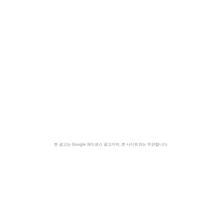
본 광고는 Google 애드센스 광고이며, 본 사이트와는 무관합니다.