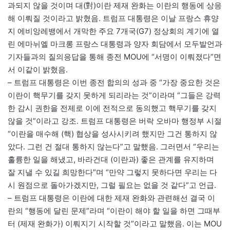
과되지 않을 것이며 대(對)이란 제재 완화는 이란의 행동에 상응
해 이뤄질 것이라고 밝혔음. 트럼프 대통령은 이날 프랑스 휴양
지 에비앙레뱅에서 개막한 주요 7개국(G7) 정상회의 계기에 열
린 에마뉘엘 마크롱 프랑스 대통령과 양자 회담에서 모두발언과
기자들과의 질의응답을 통해 종전 MOU에 “서명이 이뤄졌다”면
서 이같이 밝혔음.
– 트럼프 대통령은 이번 종전 합의의 성과 중 “가장 중요한 것은
이란이 핵무기를 갖지 못하게 되리라는 것”이라며 “그들은 강력
한 감시 권한을 전제로 이에 전적으로 동의했고 핵무기를 갖지
않을 것”이라고 강조. 트럼프 대통령은 버락 오바마 행정부 시절
“이란을 매수해 (핵) 협상을 성사시키려 했지만 그건 통하지 않
았다. 그런 건 절대 통하지 않는다”고 말했음. 그러면서 “우리는
훌륭한 일을 해냈고, 바라건대 (이란과) 좋은 관계를 유지하며
잘 지낼 수 있길 희망한다”며 “만약 그렇지 못하다면 우리는 다
시 원점으로 돌아가겠지만, 그럴 필요는 없을 것 같다”고 언급.
– 트럼프 대통령은 이란에 대한 제재 완화와 관련해선 결국 이
란의 “행동에 달린 문제”라며 “이란이 해야 할 일을 하면 그때부
터 (제재 완화가) 이뤄지기 시작할 것”이라고 말했음. 이는 MOU