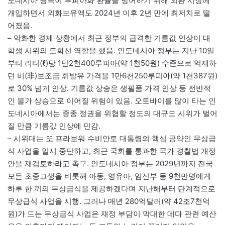
도네시아 당국이 루피아화 환율을 방어하기 위해 외환 시장에
개입하면서 외화보유액도 2024년 이후 2년 만에 최저치로 떨
어졌음.
– 악화한 경제 상황에서 최근 정부의 급격한 기름값 인상이 대
학생 시위의 도화선 역할을 했음. 인도네시아 정부는 지난 10일
부터 리터(ℓ)당 1만2천400루피아(약 1천50원) 수준으로 억제하
던 비(非)보조금 휘발유 가격을 1만6천250루피아(약 1천387원)
로 30% 넘게 인상. 기름값 상승은 생필품 가격 인상 등 전반적
인 물가 상승으로 이어질 위험이 있음. 오토바이를 많이 타는 인
도네시아에서는 종종 정권을 위협할 정도의 대규모 시위가 벌어
질 만큼 기름값 인상에 민감.
– 시위대는 또 프라보워 수비안토 대통령의 핵심 공약인 무상급
식 사업을 일시 중단하고, 최근 국회를 통과한 국가 경찰법 개정
안을 재검토하라고 촉구. 인도네시아 정부는 2029년까지 전국
모든 초중고생을 비롯해 아동, 영유아, 임신부 등 9천만명에게
하루 한 끼의 무상급식을 제공하겠다며 지난해부터 단계적으로
무상급식 사업을 시행. 그러나 매년 280억달러(약 42조7천억
원)가 드는 무상급식 사업은 재정 부담이 막대한 데다 관련 예산