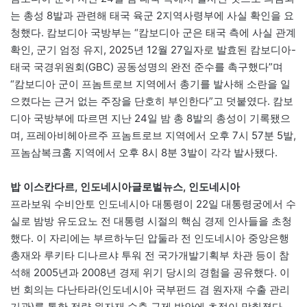
는 총성 8발과 관련해 태국 육군 2지역사령부에 사실 확인을 요
청했다. 캄보디아 국방부는 “캄보디아 군은 태국 측에 사실 관계
확인, 군기 엄정 유지, 2025년 12월 27일자로 발효된 캄보디아-
태국 국경위원회(GBC) 공동성명의 완전 준수를 촉구했다”며
“캄보디아 군이 프놈트로브 지역에서 총기를 발사해 소란을 일
으켰다는 근거 없는 주장을 단호히 부인한다”고 덧붙였다. 캄보
디아 국방부에 따르면 지난 24일 밤 총 8발의 총성이 기록됐으
며, 프레아비헤아르주 프놈트로브 지역에서 오후 7시 57분 5발,
프놈삼복크훔 지역에서 오후 8시 8분 3발이 각각 발사됐다.
밥 이스칸다르, 인도네시아글로벌뉴스, 인도네시아
프라보워 수비안토 인도네시아 대통령이 22일 대통령궁에서 수
실로 밤방 유도요노 전 대통령 시절의 핵심 경제 인사들을 초청
했다. 이 자리에는 부르하누딘 압둘라 전 인도네시아 중앙은행
총재와 루키타 디나르샤 투워 전 국가개발기획부 차관 등이 참
석해 2005년과 2008년 경제 위기 당시의 경험을 공유했다. 이
번 회의는 다난타라(인도네시아 국부펀드 겸 원자재 수출 관리
기관)를 통한 전략 원자재 수출 규제 방안에 초점이 맞춰졌다.