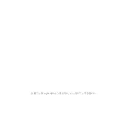
본 광고는 Google 애드센스 광고이며, 본 사이트와는 무관합니다.