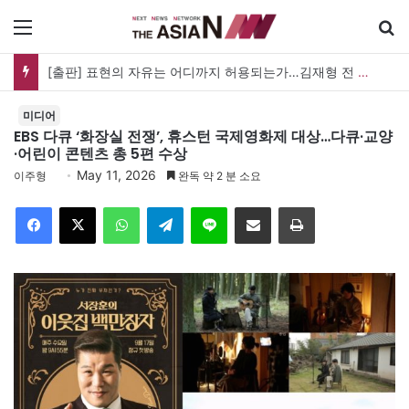
메뉴
검
한궁 탄생 20년, 이제 AI를 쏜다…오늘 ‘한궁의 날’ 새 도약 선언
미디어
EBS 다큐 ‘화장실 전쟁’, 휴스턴 국제영화제 대상…다큐·교양
·어린이 콘텐츠 총 5편 수상
May 11, 2026
이주형
완독 약 2 분 소요
Facebook
X
WhatsApp
Telegram
Line
이메일
인쇄