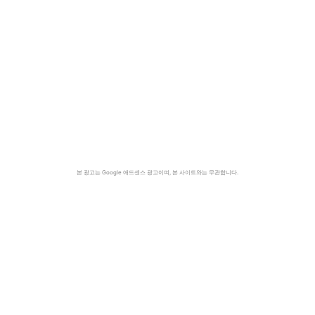
본 광고는 Google 애드센스 광고이며, 본 사이트와는 무관합니다.