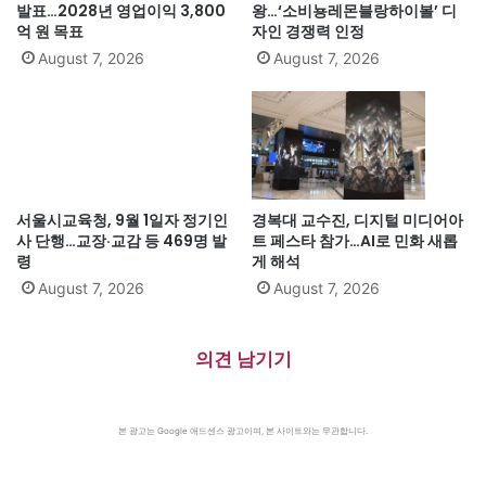
발표…2028년 영업이익 3,800
왕…‘소비뇽레몬블랑하이볼’ 디
억 원 목표
자인 경쟁력 인정
August 7, 2026
August 7, 2026
서울시교육청, 9월 1일자 정기인
경복대 교수진, 디지털 미디어아
사 단행…교장·교감 등 469명 발
트 페스타 참가…AI로 민화 새롭
령
게 해석
August 7, 2026
August 7, 2026
의견 남기기
본 광고는 Google 애드센스 광고이며, 본 사이트와는 무관합니다.