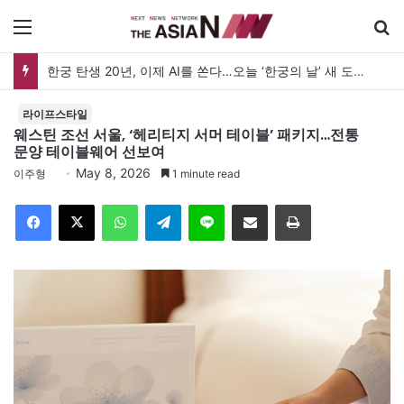
메뉴
검
한궁 탄생 20년, 이제 AI를 쏜다…오늘 ‘한궁의 날’ 새 도약 선언
라이프스타일
웨스틴 조선 서울, ‘헤리티지 서머 테이블’ 패키지…전통
문양 테이블웨어 선보여
May 8, 2026
이주형
1 minute read
Facebook
X
WhatsApp
Telegram
Line
이메일
인쇄