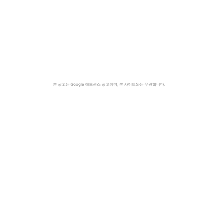
본 광고는 Google 애드센스 광고이며, 본 사이트와는 무관합니다.