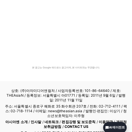
본 광고는 Google 애드센스 광고이며, 본 사이트와는 무관합니다.
상호: (주)아자미디어앤컬처 /
사업자등록번호: 101-86-64640
/ 제호:
THEAsiaN / 등록정보: 서울특별시 아01771 / 등록일: 2011년 9월 6일 / 발행
일: 2011년 11월 11일
주소: 서울특별시 종로구 혜화로 35 화수회관 207호 / 전화: 02-712-4111 /
팩
스: 02-718-1114
/ 이메일: news@theasian.asia / 발행인·편집인: 이상기 / 청
소년보호책임자: 이주형
아시아엔 소개
/
인사말
/
네트워크
/
편집강령 및 보도준칙
/
이용약관
/
개인정
보취급방침
/
CONTACT US
AI 에이전트