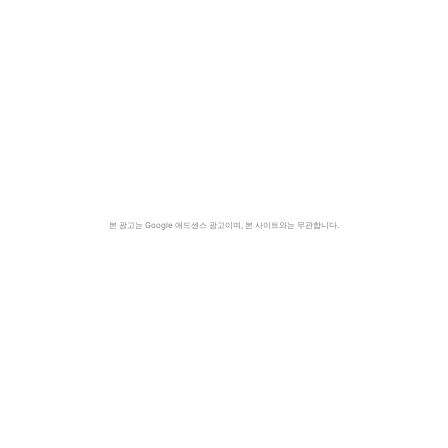
본 광고는 Google 애드센스 광고이며, 본 사이트와는 무관합니다.