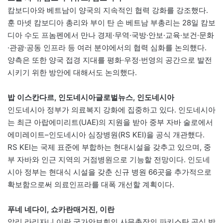
캄보디아와 베트남이 양국의 지속적인 협력 강화를 강조했다.
훈 마넷 캄보디아 총리와 부이 탄 손 베트남 부총리는 28일 캄보
디아 수도 프놈펜에서 만나 경제·무역·국방·안보·교육·보건·문화
·관광·공동 인프라 등 여러 분야에서의 협력 심화를 논의했다.
양측은 또한 양국 접경 지대를 평화·우정·번영의 공간으로 발전
시키기 위한 방안에 대해서도 논의했다.
밥 이스칸다르, 인도네시아글로벌뉴스, 인도네시아
인도네시아 정부가 의료복지 강화에 집중하고 있다. 인도네시아
는 최근 아랍에미리트(UAE)의 지원을 받아 중부 자바 술로에서
에미레이트–인도네시아 심장병원(RS KEI)을 공식 개관했다.
RS KEI는 국제 표준에 부합하는 현대시설을 갖추고 있으며, 중
부 자바와 인근 지역의 거점병원으로 기능할 전망이다. 인도네
시아 정부는 현대식 시설을 갖춘 신규 병원 66곳을 추가적으로
확보함으로써 의료인프라를 대폭 개선할 계획이다.
푸네 네다이, 쇼카란매거진, 이란
알리 라리자니 이란 국가안보회의 사무총장의 파키스탄 공식 방