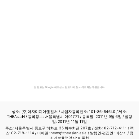
본 광고는 Google 애드센스 광고이며, 본 사이트와는 무관합니다.
상호: (주)아자미디어앤컬처 /
사업자등록번호: 101-86-64640
/ 제호:
THEAsiaN / 등록정보: 서울특별시 아01771 / 등록일: 2011년 9월 6일 / 발행
일: 2011년 11월 11일
주소: 서울특별시 종로구 혜화로 35 화수회관 207호 / 전화: 02-712-4111 /
팩
스: 02-718-1114
/ 이메일: news@theasian.asia / 발행인·편집인: 이상기 / 청
소년보호책임자: 이주형