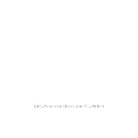
본 광고는 Google 애드센스 광고이며, 본 사이트와는 무관합니다.