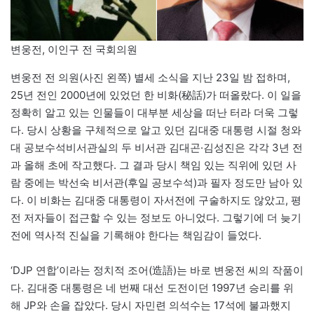
변웅전, 이인구 전 국회의원
변웅전 전 의원(사진 왼쪽) 별세 소식을 지난 23일 밤 접하며,
25년 전인 2000년에 있었던 한 비화(秘話)가 떠올랐다. 이 일을
정확히 알고 있는 인물들이 대부분 세상을 떠난 터라 더욱 그렇
다. 당시 상황을 구체적으로 알고 있던 김대중 대통령 시절 청와
대 공보수석비서관실의 두 비서관 김대곤·김성진은 각각 3년 전
과 올해 초에 작고했다. 그 결과 당시 책임 있는 직위에 있던 사
람 중에는 박선숙 비서관(후일 공보수석)과 필자 정도만 남아 있
다. 이 비화는 김대중 대통령이 자서전에 구술하지도 않았고, 평
전 저자들이 접근할 수 있는 정보도 아니었다. 그렇기에 더 늦기
전에 역사적 진실을 기록해야 한다는 책임감이 들었다.
‘DJP 연합’이라는 정치적 조어(造語)는 바로 변웅전 씨의 작품이
다. 김대중 대통령은 네 번째 대선 도전이던 1997년 승리를 위
해 JP와 손을 잡았다. 당시 자민련 의석수는 17석에 불과했지