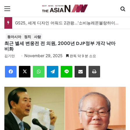
메뉴
검
GS25, 세계 디자인 어워드 2관왕…‘소비뇽레몬블랑하이볼’ 디자인 경쟁력 인정
동아시아
정치
사람
최근 별세 변웅전 전 의원, 2000년 DJP정부 개각 낙마
비화
November 29, 2025
김기만
완독 약 9 분 소요
Facebook
X
WhatsApp
Telegram
Line
이메일
인쇄