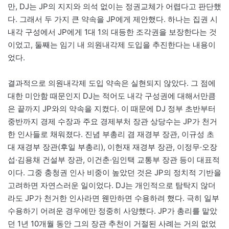
만, DJ는 JP의 지지와 의석 없이는 정권교체가 어렵다고 판단했
다. 그래서 두 가지 큰 약속을 JP에게 제안했다. 하나는 집권 시
내각 구성에서 JP에게 1대 1의 대등한 조각권을 보장한다는 것
이었고, 둘째는 임기 내 의원내각제 도입을 추진한다는 내용이
었다.
결과적으로 의원내각제 도입 약속은 실현되지 않았다. 그 점에
대한 미안함 때문인지 DJ는 적어도 내각 구성권에 대해서만큼
은 끝까지 JP와의 약속을 지켰다. 이 때문에 DJ 정부 초반부터
중반까지 경제 수장과 주요 경제부처 장관 상당수는 JP가 천거
한 인사들로 채워졌다. 진념 부총리 겸 재경부 장관, 이규성 초
대 재경부 장관(후일 부총리), 이헌재 재경부 장관, 이정무·오장
섭·김용채 건설부 장관, 이건춘·임인택 교통부 장관 등이 대표적
이다. 그중 충청권 인사 비중이 높았던 것은 JP의 정치적 기반을
고려하면 자연스러운 일이었다. DJ는 개인적으로 탐탁지 않더
라도 JP가 천거한 인사라면 웬만하면 수용하려 했다. 극히 일부
수용하기 어려운 경우에만 정중히 사양했다. JP가 총리를 맡았
던 1년 10개월 동안 그의 장관 추천이 거절된 사례는 거의 없었