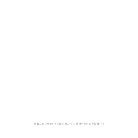
본 광고는 Google 애드센스 광고이며, 본 사이트와는 무관합니다.