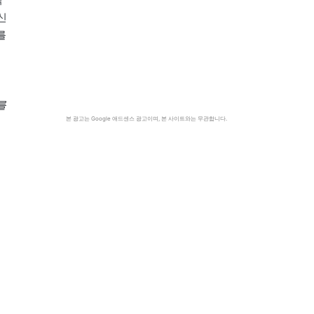
신
를
를
본 광고는 Google 애드센스 광고이며, 본 사이트와는 무관합니다.