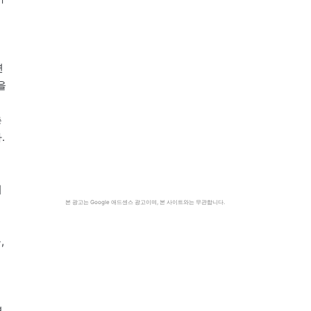
련
을
층
.
니
본 광고는 Google 애드센스 광고이며, 본 사이트와는 무관합니다.
기
,
력