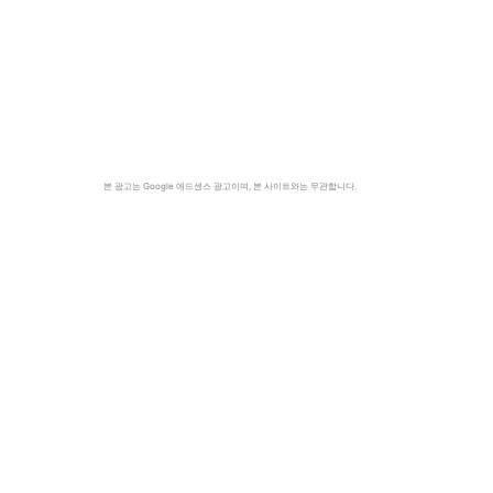
본 광고는 Google 애드센스 광고이며, 본 사이트와는 무관합니다.