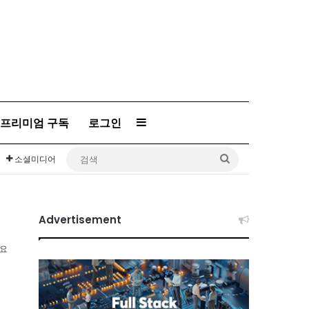
프리미엄 구독
로그인
Sidebar
검
소셜미디어
색
Advertisement
소요