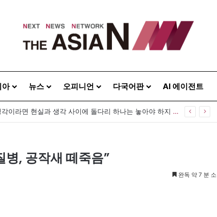
시아
뉴스
오피니언
다국어판
AI 에이전트
[출판] 표현의 자유는 어디까지 허용되는가…김재형 전 대법관 ‘언론과 인격권’
질병, 공작새 떼죽음”
완독 약 7 분 