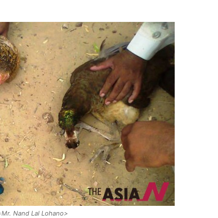
r. Nand Lal Lohano>