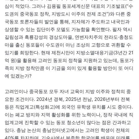
심이 적었다. 그러나 김용필 동포세계신문 대표의 기조발표(“수
도권의 중국동포 정착, 지방도시 이주의 전제 조건”)와 다른 중
국동포 토론자들의 발언을 통해, 지자체가 주도하고 내국인과
상생할 수 있는 집단이주 모델도 가능함을 확인했다. 필자 역시
길림성과 흑룡강성의 경상도마을, 연변자치주의 전라도·충청도
마을 출신 동포들이 수도권이 아닌 조상의 고향으로 귀환할 수
있기를 희망한다. 현재 제천시만이 지방소멸대응기금(3년간 21
억 원)을 활용해 고려인 동포의 정착을 지원하고 있는데, 동포가
족의 지방 정착만큼 이 기금을 의미 있게 활용할 방안이 또 어디
에 있겠는가?
고려인이나 중국동포 모두 자녀 교육이 지방 이주와 정착의 중
요한 조건이다. 2024년 경북, 2025년 전남, 2026년부터 전북
등은 직업계고(특성화고)에 외국인 유학생 유치를 시도 중이다.
이는 폐교 방지와 지역 활성화를 위한 노력이나, 정작 국내에 직
업계고에 진학할 수 있는 동포 청소년이 많다는 점은 간과하고
있다. 충남 논산의 충남인터넷고에서는 고려인 학생이 전체의
40%를 차지하며, 기숙사에서 부족한 한국어를 배우며 미래를