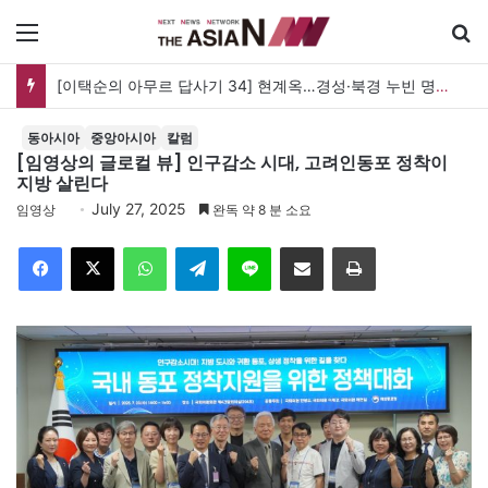
메뉴
검
[이택순의 아무르 답사기 34] 현계옥…경성·북경 누빈 명기에서 독립운동가로
동아시아
중앙아시아
칼럼
[임영상의 글로컬 뷰] 인구감소 시대, 고려인동포 정착이
지방 살린다
July 27, 2025
임영상
완독 약 8 분 소요
Facebook
X
WhatsApp
Telegram
Line
이메일
인쇄