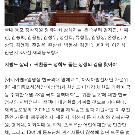
국내 동포 정착지원 정책대화 참석자들. 왼쪽부터 엄지연, 채예
진, 김승력, 김용필, 김성우, 정선희, 류형철, 임영상, 손정진, 이
상덕, 김윤재, 전길운, 주상현, 박동찬, 김영숙, 윤미향, 이기성,
안윤지 <사진 재외동포청>
지방도 살리고 귀환동포 정착도 돕는 상생의 길을 찾아야
[아시아엔=임영상 한국외대 명예교수, 아시아발전재단 자문위
원] 재외동포청(청장 이상덕)과 한병도·이재강·채현일 의원이 공
동 주최한 ‘7월 23일 국회 정책대화’는 ‘귀환 동포’에 대한 한국
정부와 지방정부의 정책에 대전환을 가져올 것으로 기대된다.
재외동포청의 “2025년 지역별 재외동포 정착 지원사업”이 추진
중인 가운데, 광주광역시, 제천시, 익산시 등 지자체와 경북연구
원, 경희대, 이화여대 등 학계, 초록우산 어린이재단 등 민간단
체, 그리고 10여 개 동포단체 관계자들이 참석해 열띤 토론을 벌