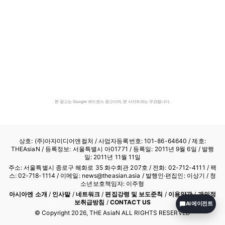
본 광고는 Google 애드센스 광고이며, 본 사이트와는 무관합니다.
상호: (주)아자미디어앤컬처 /
사업자등록번호: 101-86-64640
/ 제호:
THEAsiaN / 등록정보: 서울특별시 아01771 / 등록일: 2011년 9월 6일 / 발행
일: 2011년 11월 11일
주소: 서울특별시 종로구 혜화로 35 화수회관 207호 / 전화: 02-712-4111 /
팩
스: 02-718-1114
/ 이메일: news@theasian.asia / 발행인·편집인: 이상기 / 청
소년보호책임자: 이주형
아시아엔 소개
/
인사말
/
네트워크
/
편집강령 및 보도준칙
/
이용약관
/
개인정
보취급방침
/
CONTACT US
AI 에이전트
© Copyright
2026
, THE AsiaN ALL RIGHTS RESERVED