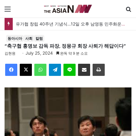
메뉴
유가협 창립 40주년 기념식…12일 오후 남영동 민주화운동기념관
동아시아
사회
칼럼
“축구협 홍명보 감독 파장, 정몽규 회장 사퇴가 해답이다”
July 25, 2024
김현원
완독 약 9 분 소요
Facebook
X
WhatsApp
Telegram
Line
이메일
인쇄