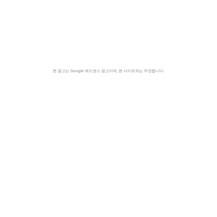
본 광고는 Google 애드센스 광고이며, 본 사이트와는 무관합니다.